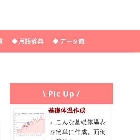
稿
用語辞典
データ館
\ Pic Up /
基礎体温作成
←こんな基礎体温表
を簡単に作成。面倒