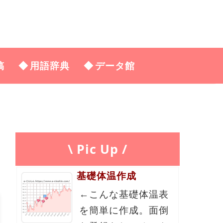
稿
用語辞典
データ館
\ Pic Up /
基礎体温作成
←こんな基礎体温表
を簡単に作成。面倒