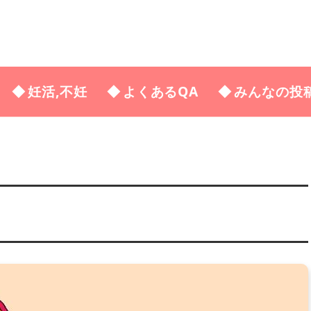
妊活,不妊
よくあるQA
みんなの投