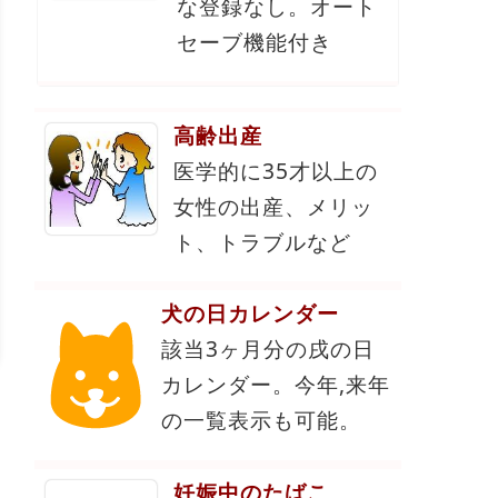
な登録なし。オート
セーブ機能付き
高齢出産
医学的に35才以上の
女性の出産、メリッ
ト、トラブルなど
犬の日カレンダー
該当3ヶ月分の戌の日
カレンダー。今年,来年
の一覧表示も可能。
妊娠中のたばこ