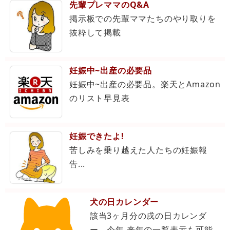
先輩プレママのQ&A
掲示板での先輩ママたちのやり取りを
抜粋して掲載
妊娠中~出産の必要品
妊娠中~出産の必要品。楽天とAmazon
のリスト早見表
妊娠できたよ!
苦しみを乗り越えた人たちの妊娠報
告...
犬の日カレンダー
該当3ヶ月分の戌の日カレンダ
ー。今年,来年の一覧表示も可能。