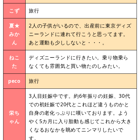
こず
旅行
夏★
2人の子供がいるので、出産前に東京ディズ
みか
ニーランドに連れて行こうと思ってます。
ん
あと運動も少ししないと・・・。
ねこ
ディズニーランドに行きたい。乗り物乗ら
た
なくても雰囲気と買い物たのしみたい。
peco
旅行
3人目妊娠中です。約6年振りの妊娠、30代
での初妊娠で20代とこれほど違うものかと
栄ち
自身の老化っぷりに嘆いております。よう
ゃん
やく5カ月に入り胎動も感じてこれから大き
くなるおなかを眺めてニンマリしたいで
す。