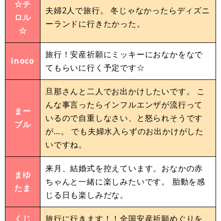
☆チ
夫婦2人で旅行。 冬じゃなかったらディズニ
ロル
ーランドに行きたかった。
☆
旅行！安産祈願にミッキーにおなかをなで
inoco
てもらいに行く予定です☆
旦那さんと二人でお出かけしたいです。 こ
んな事言ったらインフルエンザが流行って
まー
いるので自重しなさい、と怒られそうです
ブル
が…。 でも夫婦水入らずのお出かけがした
いですね。
来月、結婚式を控えています。おなかの赤
まゆ
ちゃんと一緒に楽しみたいです。 胎動を感
たま
じる日も楽しみだな。
くじ
旅行に行きます！！全国安産祈願めぐりを