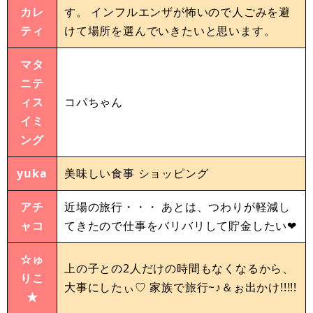
カレ
す。 インフルエンザが怖いので人ごみを避
ティ
けて場所を選んでいきたいと思います。
マタ
ニテ
ィス
コパちゃん
イミ
ング
yuka
美味しい食事 ショッピング
アチ
近場の旅行・・・ あとは、つわりが軽減し
ャコ
てきたので仕事をバリバリして貯金したい❤
☆ゅ
上の子との2人だけの時間もなくなるから、
りこ
大事にしたぃ♡ 家族で旅行~♪＆ぉ出かけ!!!!!
★