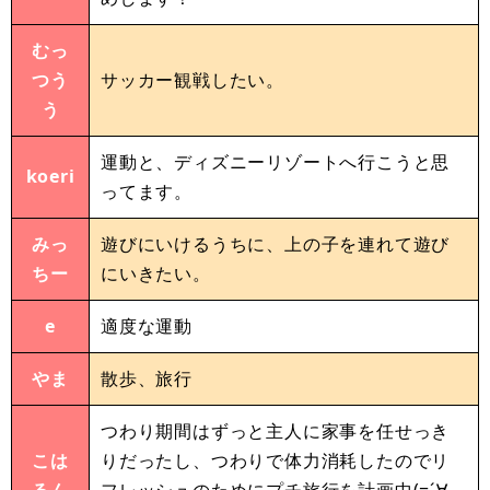
むっ
つう
サッカー観戦したい。
う
運動と、ディズニーリゾートへ行こうと思
koeri
ってます。
みっ
遊びにいけるうちに、上の子を連れて遊び
ちー
にいきたい。
e
適度な運動
やま
散歩、旅行
つわり期間はずっと主人に家事を任せっき
こは
りだったし、つわりで体力消耗したのでリ
るん
フレッシュのためにプチ旅行を計画中(=´∀