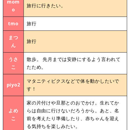
mom
旅行に行きたい。
o
tmo
旅行
まつ
旅行
ん
うさ
散歩。 先月までは安静にするよう言われて
こ
たため。
マタニティビクスなどで体を動かしたいで
piyo2
す！
家の片付けや旦那とのおでかけ。生れてか
よめ
らは自由に行けないだろうから。あと、名
こ
前を考えたり準備したり、赤ちゃんを迎え
る気持ちを楽しみたい。