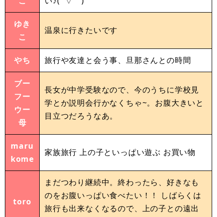
こ
い♪( ´▽｀)
ゆき
温泉に行きたいです
こ
やち
旅行や友達と会う事、旦那さんとの時間
ブー
長女が中学受験なので、今のうちに学校見
フー
学とか説明会行かなくちゃ~。お腹大きいと
ウー
目立つだろうなあ。
母
maru
家族旅行 上の子といっぱい遊ぶ お買い物
kome
まだつわり継続中。終わったら、好きなも
のをお腹いっぱい食べたい！！ しばらくは
toro
旅行も出来なくなるので、上の子との遠出