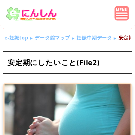
e-妊娠top
データ館マップ
妊娠中期データ
安定期に
安定期にしたいこと(File2)