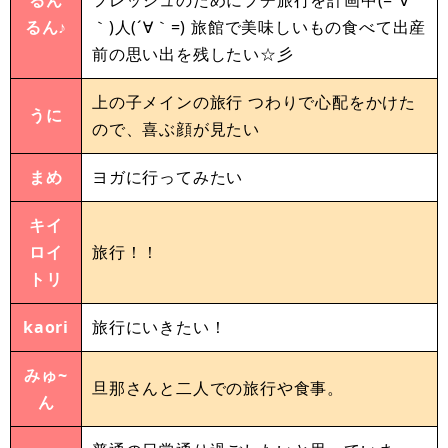
るん♪
｀)人(´∀｀=) 旅館で美味しいもの食べて出産
前の思い出を残したい☆彡
上の子メインの旅行 つわりで心配をかけた
うに
ので、喜ぶ顔が見たい
まめ
ヨガに行ってみたい
キイ
ロイ
旅行！！
トリ
kaori
旅行にいきたい！
みゅ~
旦那さんと二人での旅行や食事。
ん