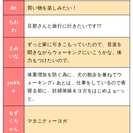
dn
買い物を楽しみたい！
ちわ
旦那さんと旅行に行きたいです!!!
わ
ずっと家に引きこもっていたので、音楽を
まみ
聞きながらウォーキングにいこうかな。体
いな
力もつけたいので。
体重増加を防ぐ為に、犬の散歩を兼ねてウ
yukk
ォーキング♪ あとは、仕事をしているので夜
o
寝る前に、妊婦体操＆ヨガをはじめよぉ~っ
と。
もず
くち
マタニティーヨガ
ゃん