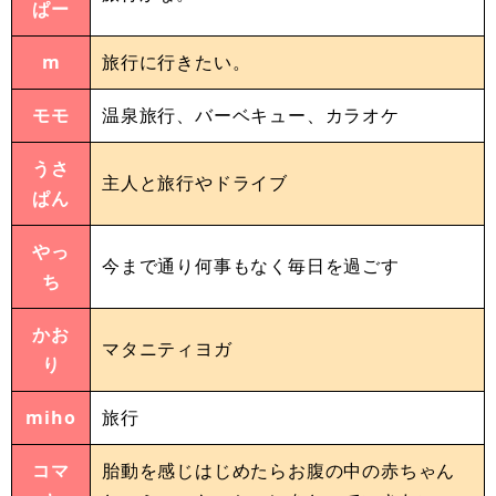
ぱー
m
旅行に行きたい。
モモ
温泉旅行、バーベキュー、カラオケ
うさ
主人と旅行やドライブ
ぱん
やっ
今まで通り何事もなく毎日を過ごす
ち
かお
マタニティヨガ
り
miho
旅行
コマ
胎動を感じはじめたらお腹の中の赤ちゃん