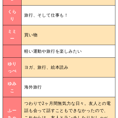
くら
旅行、そして仕事も！
り
ミミ
買い物
ー
軽い運動や旅行を楽しみたい
ゆり
ヨガ、旅行、絵本読み
っぺ
ゆみ
海外旅行
こ
つわりで2ヶ月間無気力な日々。友人との電
ふー
話も会って話すこともできなかったので、
ちゃ
これからは、友人とランチしたりおしゃべ