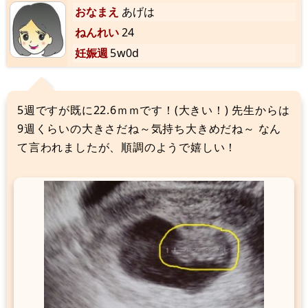
おなまえ
あげは
ねんれい
24
妊娠週
5w0d
5週ですが既に22.6ｍｍです！(大きい！) 先生からは
9週くらいの大きさだね～気持ち大きめだね～ なん
て言われましたが、順調のようで嬉しい！