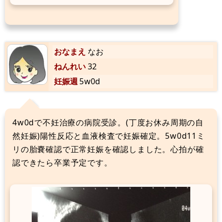
おなまえ
なお
ねんれい
32
妊娠週
5w0d
4w0dで不妊治療の病院受診。(丁度お休み周期の自
然妊娠)陽性反応と血液検査で妊娠確定。5w0d11ミ
リの胎嚢確認で正常妊娠を確認しました。心拍が確
認できたら卒業予定です。