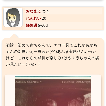
おなまえ
つぅ
ねんれい
20
妊娠週
5w0d
初診！初めて赤ちゃんで、エコー見てこれがあかち
ゃんの部屋かぁー思ぉた(^^)あんま実感せんかった
けど、これからの成長が楽しみ♪はやく赤ちゃんの姿
が見たいー(＞ω＜)