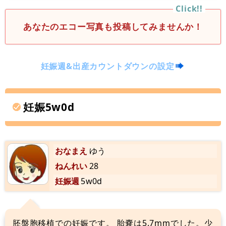
あなたのエコー写真も投稿してみませんか！
妊娠週&出産カウントダウンの設定
妊娠5w0d
おなまえ
ゆう
ねんれい
28
妊娠週
5w0d
胚盤胞移植での妊娠です。 胎嚢は5.7mmでした。少