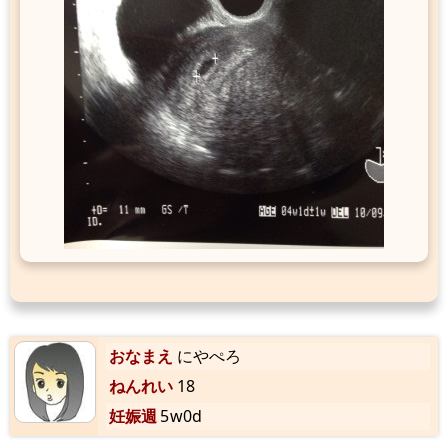
おなまえ
にやぺろ
ねんれい
18
妊娠週
5w0d