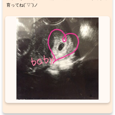
育ってね(´▽`)ノ