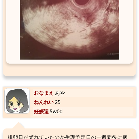
おなまえ
あや
ねんれい
25
妊娠週
5w0d
排卵日がずれていたのか生理予定日の一週間後に病