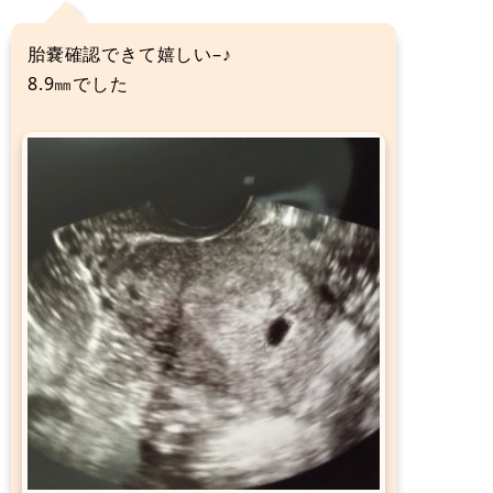
胎嚢確認できて嬉しい–♪
8.9㎜でした