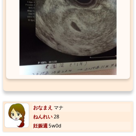
おなまえ
マナ
ねんれい
28
妊娠週
5w0d