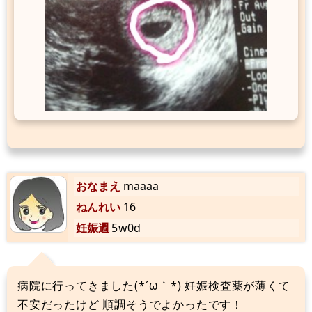
おなまえ
maaaa
ねんれい
16
妊娠週
5w0d
病院に行ってきました(*´ω｀*) 妊娠検査薬が薄くて
不安だったけど 順調そうでよかったです！