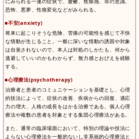
にみられる一連の症状で、憂鬱、焦燥感、罪の意識、
恐怖、悪夢、性格変化などがみられる。
■不安(anxiety)
将来に起こりそうな危険、苦痛の可能性を感じて不快
な情動が生じること。一般に深いな情動の誘因や対象
は自覚されないので、本人は対処のしかたも、何から
逃避していいのかもわからず、無力感とおびえを経験
する。
■心理療法(psychotherapy)
治療者と患者のコミュニケーションを基礎とし、心理
的技法によって、症状の改善、疾病からの回復、適応
力の増大、人格の成長をはかる治療である。個人心理
療法や複数の患者を対象とする集団心理療法がある。
また、通常の臨床場面において、特別の理論や技法に
よらない心理療法を一般的ないし非系統的心理療法と