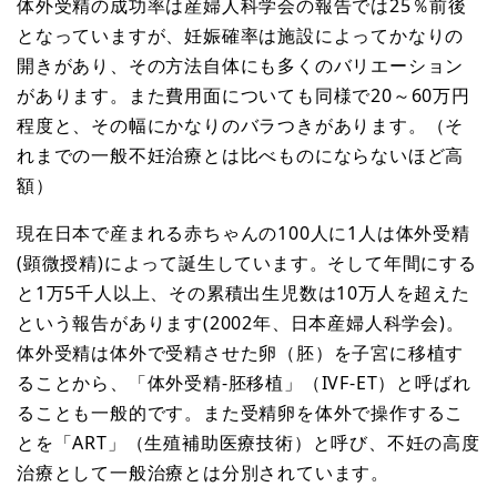
体外受精の成功率は産婦人科学会の報告では25％前後
となっていますが、妊娠確率は施設によってかなりの
開きがあり、その方法自体にも多くのバリエーション
があります。また費用面についても同様で20～60万円
程度と、その幅にかなりのバラつきがあります。（そ
れまでの一般不妊治療とは比べものにならないほど高
額）
現在日本で産まれる赤ちゃんの100人に1人は体外受精
(顕微授精)によって誕生しています。そして年間にする
と1万5千人以上、その累積出生児数は10万人を超えた
という報告があります(2002年、日本産婦人科学会)。
体外受精は体外で受精させた卵（胚）を子宮に移植す
ることから、「体外受精-胚移植」（IVF-ET）と呼ばれ
ることも一般的です。また受精卵を体外で操作するこ
とを「ART」（生殖補助医療技術）と呼び、不妊の高度
治療として一般治療とは分別されています。