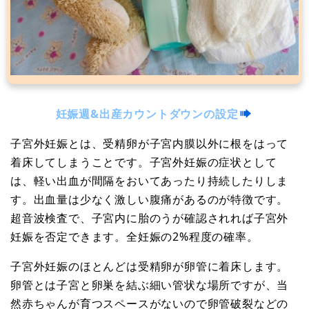
妊娠週&出産カウントダウンの設定
子宮外妊娠とは、受精卵が子宮内膜以外に根をはって
着床してしまうことです。子宮外妊娠の症状として
は、軽い出血が間隔をおいてあったり持続したりしま
す。出血量は少なく激しい腹痛があるのが特徴です。
超音波検査で、子宮内に胎のうが確認されれば子宮外
妊娠を否定できます。全妊娠の2%程度の確率。
子宮外妊娠のほとんどは受精卵が卵管に着床します。
卵管とは子宮と卵巣を結ぶ細い管状な場所ですが、当
然赤ちゃんが育つスペースがないので卵管破裂などの