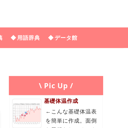
稿
用語辞典
データ館
\ Pic Up /
基礎体温作成
←こんな基礎体温表
を簡単に作成。面倒