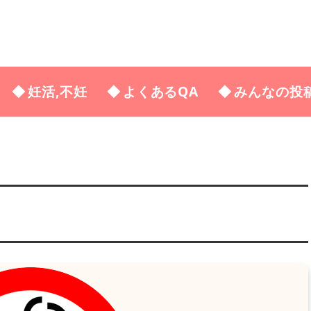
妊活,不妊
よくあるQA
みんなの投