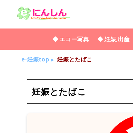
エコー写真
妊娠,出産
e-妊娠top
妊娠とたばこ
妊娠とたばこ