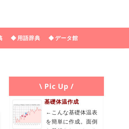
稿
用語辞典
データ館
\ Pic Up /
基礎体温作成
←こんな基礎体温表
を簡単に作成。面倒