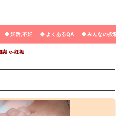
妊活,不妊
よくあるQA
みんなの投
識 e-妊娠