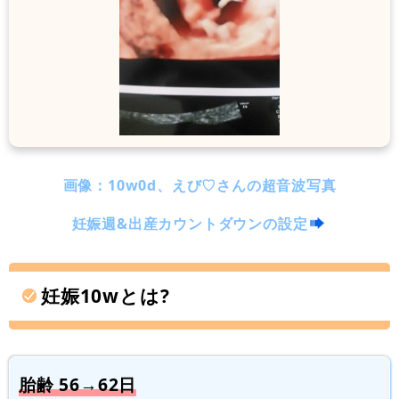
画像：10w0d、えび♡さんの超音波写真
妊娠週&出産カウントダウンの設定
妊娠10wとは?
胎齢 56→62日