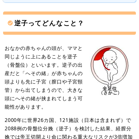
逆子ってどんなこと？
おなかの赤ちゃんの頭が、ママと
同じように上にあることを逆子
（骨盤位）といいます。逆子の出
産だと「へその緒」が赤ちゃんの
頭よりも先に子宮（膣口や子宮頸
管）から出てしまうので、大きな
頭にへその緒が挟まれてしまう可
能性があります。
2000年に世界26カ国、121施設（日本は含まれず）で
2088例の骨盤位分娩（逆子）を検討した結果、経膣分
娩では帝王切開より命に関わる重大なリスクが3倍増加