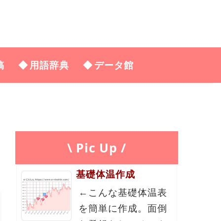
稿
用語辞典
データ館
\ Pic Up /
基礎体温作成
←こんな基礎体温表
を簡単に作成。面倒