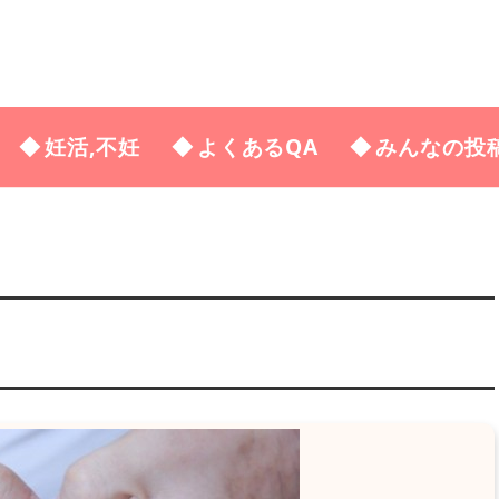
妊活,不妊
よくあるQA
みんなの投