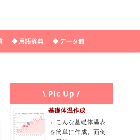
稿
用語辞典
データ館
\ Pic Up /
基礎体温作成
←こんな基礎体温表
を簡単に作成。面倒