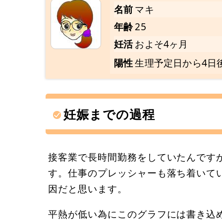
名前
マキ
年齢
25
妊活
およそ4ヶ月
陽性
生理予定日から4日
妊娠までの過程
接客業で長時間勤務をしていたんですが
す。仕事のプレッシャーも落ち着いて
因だと思います。
平熱が低い為にこのグラフには書き込めな