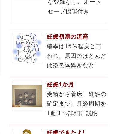
な登録なし。オート
セーブ機能付き
妊娠初期の流産
確率は15％程度と言
われ、原因のほとんど
は染色体異常など
妊娠1か月
受精から着床、妊娠の
確定まで。月経周期を
1週ずつ詳細に説明
妊娠できたよ!