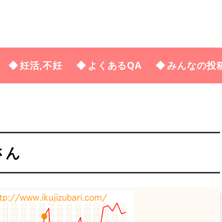
妊活,不妊
よくあるQA
みんなの投
さん