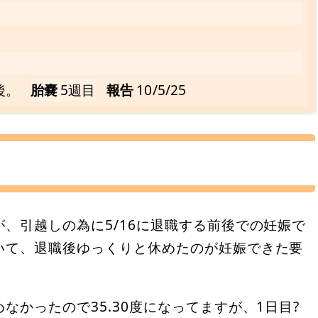
後。
胎嚢
5週目
報告
10/5/25
、引越しの為に5/16に退職する前後での妊娠で
いて、退職後ゆっくりと休めたのが妊娠できた要
かったので35.30度になってますが、1日目?