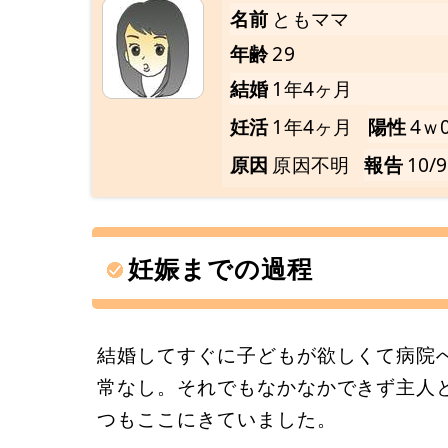
名前
ともママ
年齢
29
結婚
1年4ヶ月
妊活
1年4ヶ月
陽性
4ｗ
原因
原因不明
報告
10/9
妊娠までの過程
結婚してすぐに子どもが欲しくて病院
常なし。それでもなかなかできず主人
つもここにきていました。