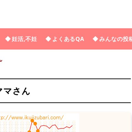
妊活,不妊
よくあるQA
みんなの投
ん
ママさん