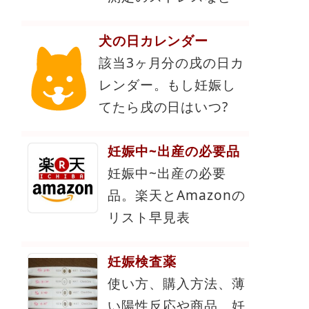
犬の日カレンダー
該当3ヶ月分の戌の日カ
レンダー。もし妊娠し
てたら戌の日はいつ?
妊娠中~出産の必要品
妊娠中~出産の必要
品。楽天とAmazonの
リスト早見表
妊娠検査薬
使い方、購入方法、薄
い陽性反応や商品、妊