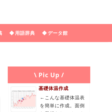
稿
用語辞典
データ館
\ Pic Up /
基礎体温作成
←こんな基礎体温表
を簡単に作成。面倒