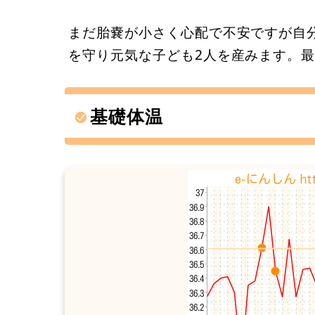
まだ胎嚢が小さく心配で不安ですが自
を守り元気な子ども2人を産みます。
基礎体温