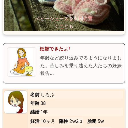
妊娠できたよ!
年齢など絞り込みでるようになりまし
た。苦しみを乗り越えた人たちの妊娠
報告...
名前
しろぶ
年齢
38
結婚
1年
妊活
10ヶ月
陽性
2w2ｄ
胎嚢
5w