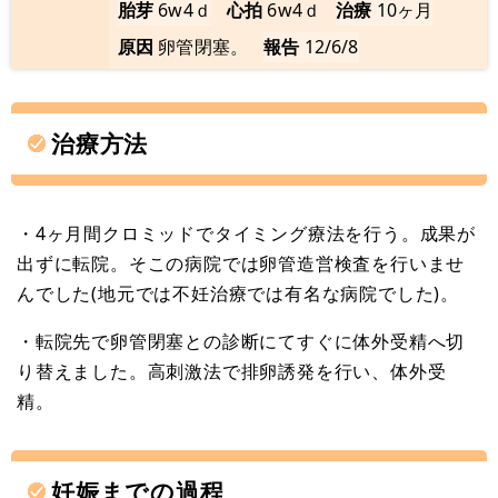
胎芽
6w4ｄ
心拍
6w4ｄ
治療
10ヶ月
原因
卵管閉塞。
報告
12/6/8
治療方法
・4ヶ月間クロミッドでタイミング療法を行う。成果が
出ずに転院。そこの病院では卵管造営検査を行いませ
んでした(地元では不妊治療では有名な病院でした)。
・転院先で卵管閉塞との診断にてすぐに体外受精へ切
り替えました。高刺激法で排卵誘発を行い、体外受
精。
妊娠までの過程