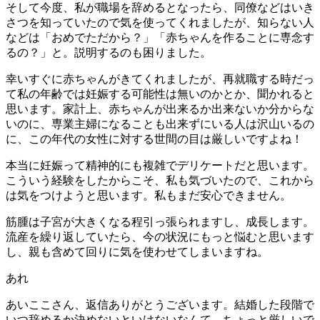
そして今度、私が職場を辞めるとなったら、同僚などはいき
さつを知っていたので気を使ってくれましたが、知らない人
などは「おめでただから？」「赤ちゃんを作ることに専念す
るの？」と。説明するのも困りました。
幸いすぐに赤ちゃんがきてくれましたが、再就職する時だっ
て私の年齢では妊娠する可能性は無いのかとか、聞かれると
思います。家計上、赤ちゃんが出来るか出来ないか分からな
いのに、専業主婦になることも出来ずにいる人は沢山いるの
に、この年代の女性に対する世間の目は厳しいですよね！
本当に妊娠って精神的にも複雑でデリケートだと思います。
こういう経験をしたからこそ、私も気づいたので、これから
は気をつけようと思います。私もまだ安心できません。
筋腫は子宮が大きくなる程引っ張られますし、成長します。
流産を繰り返していたら、今の状況にもっと悩むと思います
し、親も含めて回りに気を使わせてしまいますね。
あれ
あいここさん、返信ありがとうございます。結婚した段階で
いつ辞めるか決めないといけないなんて、ちょっと厳しいで