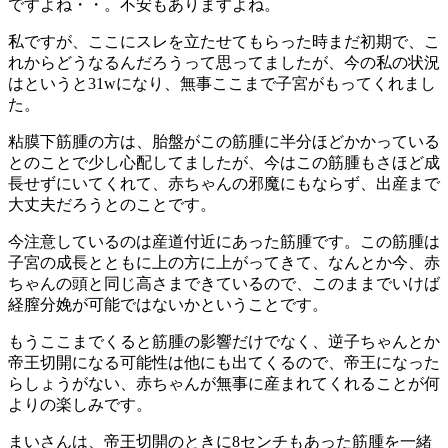
ですよね・・。不安もありますよね。
私ですが、ここにスレを立たせてもらった時まだ初期で、こ
れからどうなるんだろうって思ってましたが、今の私の状況
はというと31wになり、無事ここまで子宮がもってくれまし
た。
粘膜下筋腫の方は、胎盤がこの筋腫に半分ほどかかっている
とのことで少し心配してましたが、今はこの筋腫もさほど成
長せずにいてくれて、赤ちゃんの邪魔にもならず、出産まで
大丈夫だろうとのことです。
今注意しているのは産道付近にあった筋腫です。この筋腫は
子宮の成長とともに上の方に上がってきて、なんとか今、赤
ちゃんの頭と同じ高さまできているので、このままでいけば
経膣分娩が可能ではないかということです。
もうここまでくると筋腫の影響だけでなく、逆子ちゃんとか
帝王切開になる可能性は他にも出てくるので、帝王になった
らしょうがない、赤ちゃんが無事に産まれてくれることが何
よりの楽しみです。
まいさんは、帝王切開のときに8センチもあった筋腫を一緒