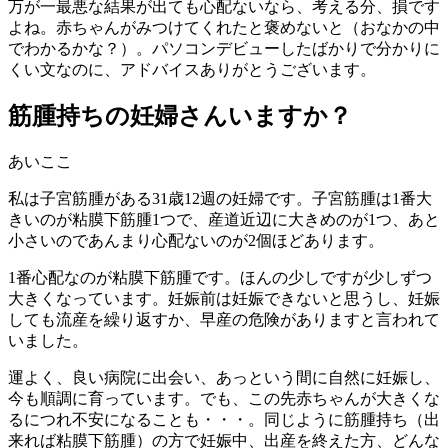
万が一最悪な結果が出ても心配ないなら、考える分、損です
よね。赤ちゃんがみつけてくれたと褒めないと（おなかの中
でわかるかな？）。パソコンデビューしたばかりで分かりに
くい文なのに、アドバイスありがとうございます。
筋腫持ちの妊婦さんいますか？
あいここ
私は子宮筋腫がある31歳12週の妊婦です。子宮筋腫は1番大
きいのが粘膜下筋腫1つで、産道近辺に大きめのが1つ、あと
小さいのであんまり心配ないのが2個ほどあります。
1番心配なのが粘膜下筋腫です。ほんの少しですが少しずつ
大きくなっています。妊娠前は妊娠できないと思うし、妊娠
しても流産を繰り返すか、早産の危険がありますと言われて
いました。
運よく、良い病院に出会い、あっという間に自然に妊娠し、
今も順調に育っています。でも、この先赤ちゃんが大きくな
るにつれ不安になることも・・・。同じように筋腫持ち（出
来れば粘膜下筋腫）の方で妊娠中、出産を終えた方、どんな