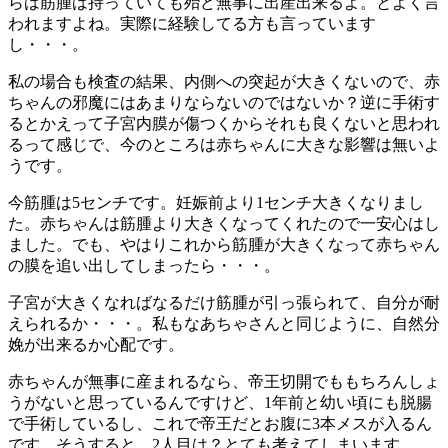
らは筋腫は持っていても殆ど無事に出産出来るよ。とよく言
われますよね。実際に経験してる方も言っています
し・・・。
私の場合も検査の結果、内側への突起が大きくないので、赤
ちゃんの邪魔にはあまりならないのではないか？逆に手術す
るとかえって子宮内膜が傷つくからそれも良くないと思われ
るって感じで、今のところは赤ちゃんに大きな影響は無いよ
うです。
今筋腫は5センチです。妊娠前より1センチ大きくなりまし
た。赤ちゃんは筋腫より大きくなってくれたので一安心はし
ました。でも、やはりこれから筋腫が大きくなって赤ちゃん
の膜を追い出してしまったら・・・。
子宮が大きくなればなるだけ筋腫が引っ張られて、自分が耐
えられるか・・・。私もなあちゃさんと同じように、自然分
娩が出来るか心配です。
赤ちゃんが無事に産まれるなら、帝王切開でももちろんしょ
うがないと思っているんですけど、1年前と幼い頃にも脱腸
で手術しているし、これで帝王だとお腹に3本メスが入るん
です。そうすると、2人目は？とても考えてしまいます。