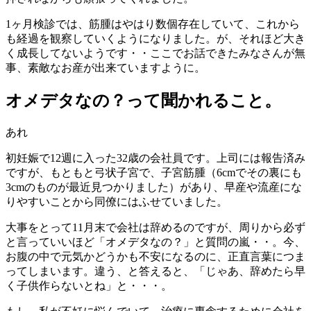
1ヶ月検診では、筋腫はやはり数個存在していて、これから
も経過を観察していくようになりました。が、それほど大き
く成長してないようです・・ここでお話できたみなさんが無
事、素敵なお産が出来ていますように。
オメデタなの？って聞かれること。
あれ
初妊娠で12週に入った32歳の会社員です。上司には報告済み
ですが、もともと弓状子宮で、子宮筋腫（6cmでその裏にも
3cmのものが最近見つかりました）があり、早産や流産にな
りやすいことから同僚にはふせていました。
大事をとって11月末で会社は辞めるのですが、周りから必ず
と言っていいほど「オメデタなの？」と質問の嵐・・。今、
お腹の中で元気かどうかも不安になるのに、正直言葉につま
ってしまいます。違う、と答えると、「じゃあ、辞めたら早
く子供作らないとね」と・・・。