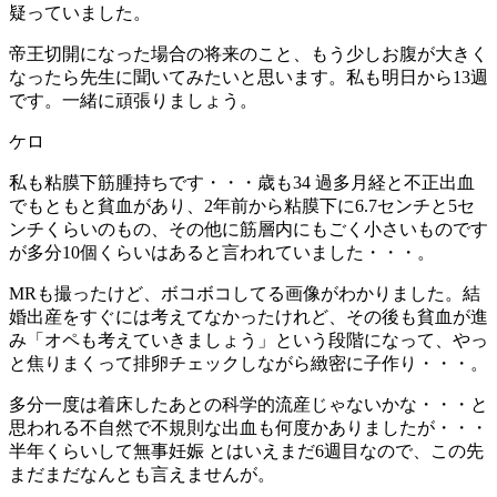
疑っていました。
帝王切開になった場合の将来のこと、もう少しお腹が大きく
なったら先生に聞いてみたいと思います。私も明日から13週
です。一緒に頑張りましょう。
ケロ
私も粘膜下筋腫持ちです・・・歳も34 過多月経と不正出血
でもともと貧血があり、2年前から粘膜下に6.7センチと5セ
ンチくらいのもの、その他に筋層内にもごく小さいものです
が多分10個くらいはあると言われていました・・・。
MRも撮ったけど、ボコボコしてる画像がわかりました。結
婚出産をすぐには考えてなかったけれど、その後も貧血が進
み「オペも考えていきましょう」という段階になって、やっ
と焦りまくって排卵チェックしながら緻密に子作り・・・。
多分一度は着床したあとの科学的流産じゃないかな・・・と
思われる不自然で不規則な出血も何度かありましたが・・・
半年くらいして無事妊娠 とはいえまだ6週目なので、この先
まだまだなんとも言えませんが。