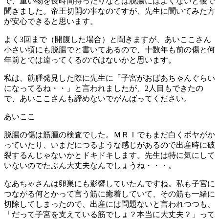
で、重い物を長時間持ったりなどは脱腸にはよくないと後で
聞きました。帝王切開の事なのですが、先生に聞いてみた方
が安心できると思います。
よく3回まで（開腹した場合）と聞きますが、あいここさん
小さい頃にも脱腸でと書いてあるので、十数年も前の傷と何
年前とでは違ってくるのではないかと思います。
私は、筋腫発見した際に先生に「子宮がおばあちゃんぐらい
になってるね・・」と言われましたが、2人目もできたの
で、あいここさんも諦めないでがんばってください。
あいここ
脱腸の傷は筋腫の検査でした。ＭＲＩでもまだ白くボヤがか
っていたり、いまだにつるような感じがあるので出産時に破
裂するんじゃないかとドキドキします。先生は特に気にして
いないのでたぶん大丈夫なんでしょうね・・・。
なあちゃさんは卵巣にも影響していたんですね。私も子宮に
つながる何とかって言う筋に癒着していて、その筋も一緒に
切除してしまったので、出産には問題ないと言われつつも、
「だって子宮を支えている筋でしょ？本当に大丈夫？」って