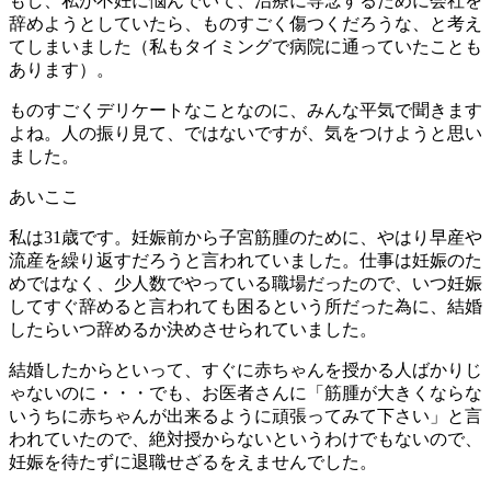
もし、私が不妊に悩んでいて、治療に専念するために会社を
辞めようとしていたら、ものすごく傷つくだろうな、と考え
てしまいました（私もタイミングで病院に通っていたことも
あります）。
ものすごくデリケートなことなのに、みんな平気で聞きます
よね。人の振り見て、ではないですが、気をつけようと思い
ました。
あいここ
私は31歳です。妊娠前から子宮筋腫のために、やはり早産や
流産を繰り返すだろうと言われていました。仕事は妊娠のた
めではなく、少人数でやっている職場だったので、いつ妊娠
してすぐ辞めると言われても困るという所だった為に、結婚
したらいつ辞めるか決めさせられていました。
結婚したからといって、すぐに赤ちゃんを授かる人ばかりじ
ゃないのに・・・でも、お医者さんに「筋腫が大きくならな
いうちに赤ちゃんが出来るように頑張ってみて下さい」と言
われていたので、絶対授からないというわけでもないので、
妊娠を待たずに退職せざるをえませんでした。