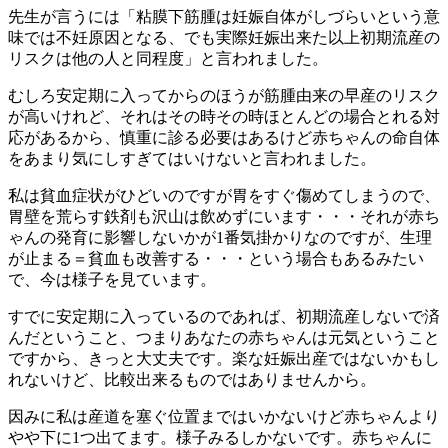
先生が言うには「粘膜下筋腫は妊娠自体がしづらいという意
味では不妊原因となる、でも実際妊娠出来た以上初期流産の
リスクは他の人と同程度」と言われました。
むしろ安定期に入ってからのほうが筋腫由来の早産のリスク
が高いけれど、それはその時その時ほとんどの場合とれる対
応があるから、慎重に診る必要はあるけど赤ちゃんの命自体
をあまり気にしすぎてはいけないと言われました。
私は貧血症状がひどいのですが胃をすぐ傷めてしまうので、
胃壁を荒らす鉄剤も沢山は飲めずにいます・・・それが赤ち
ゃんの発育に影響しないかが1番気掛かりなのですが、生理
が止まる＝貧血も改善する・・・という場合もあるみたい
で、今は様子を見ています。
すでに安定期に入っているのであれば、初期流産しないで済
んだということ、つまりあなたの赤ちゃんは元気ということ
ですから、きっと大丈夫です。楽な妊娠出産ではないかもし
れないけど、比較出来るものではありませんから。
因みに私は産道を塞ぐ位置まではいかないけど赤ちゃんより
やや下に1つ出てます。様子みるしかないです。赤ちゃんに