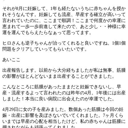
それが8月に妊娠して、1年も経たないうちに赤ちゃんを授か
れそうなんです。妊娠しても流産、早産する確立が高いって
言われていたのに、ここまで順調！ここまで何度かの幸運に
恵まれて一歩一歩前進して来たので、あと少し・・神様に幸
運を運んでもらえたらなぁって思ってます。
ヒロさんも逆子ちゃんが治ってくれると良いですね。1個1個
問題をクリアしていってもらいたいです。
あいここ
出産報告します。以前から大分経ちましたが私は無事、筋腫
の影響がほとんどないまま出産することができました。
こんなところに筋腫があったままだと妊娠できないし、早
産・流産するよって言われたのは昨年の4月。1年後には出産
しました！本当に良い病院に出会えたのが幸運でした。
4月29日に女の子を産みました。数個あった筋腫は今回の妊
娠・出産に影響を及ぼさないでいてくれました。7ヶ月くら
いまでは早産の心配を相当したけど、私の赤ちゃんは筋腫に
押されながらも頑張ってくれました。