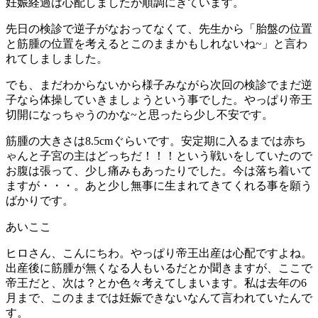
妊娠経過は心配しましたが順調にきています。
先日の検診で逆子がなおってなくて、先生から「胎盤の位置
と筋腫の位置を考えるとこのままかもしれないね~」と言わ
れてしましました。
でも、まだわからないから様子みながら次回の検診でまだ逆
子なら体操していきましょうという事でした。やっぱり帝王
切開になっちゃうのかな~と思ったら少し不安です。
筋腫の大きさは8.5cmぐらいです。安定期に入るまでは赤ち
ゃんと子宮の主はどっちだ！！！という戦いをしていたので
お腹は張って、少し痛みもあったりでした。今は落ち着いて
ますが・・・。あと少し無事に生まれてきてくれる事を願う
ばかりです。
あいここ
ヒロさん、こんにちわ。やっぱり帝王出産は心配ですよね。
出産後に筋腫が無くなる人もいるだとか聞きますが、ここで
帝王だと、次は？とか色々考えてしまいます。私は去年の6
月まで、このままでは妊娠できないなんて言われていたんで
す。