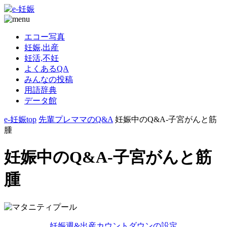
エコー写真
妊娠,出産
妊活,不妊
よくあるQA
みんなの投稿
用語辞典
データ館
e-妊娠top
先輩プレママのQ&A
妊娠中のQ&A-子宮がんと筋
腫
妊娠中のQ&A-子宮がんと筋
腫
妊娠週&出産カウントダウンの設定