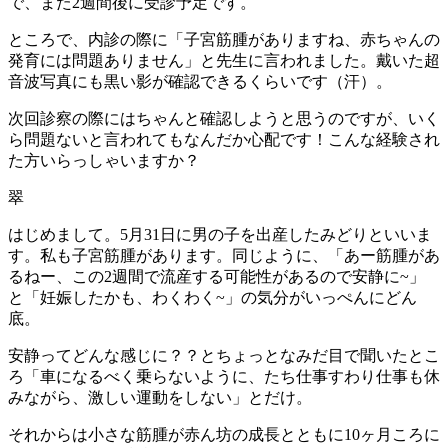
で、また2週間後に受診予定です。
ところで、内診の際に「子宮筋腫がありますね、赤ちゃんの
発育には問題ありません」と先生に言われました。戴いた超
音波写真にも黒い影が確認できるくらいです（汗）。
次回診察の際にはちゃんと確認しようと思うのですが、いく
ら問題ないと言われてもなんだか心配です！こんな経験され
た方いらっしゃいますか？
翠
はじめまして。5月31日に男の子を出産したみどりといいま
す。私も子宮筋腫があります。同じように、「あー筋腫があ
るねー、この2週間で流産する可能性があるので安静に~」
と「妊娠したかも、わくわく~」の気分がいっぺんにどん
底。
安静ってどんな感じに？？とちょっとなみだ目で聞いたとこ
ろ「車になるべく乗らないように、たち仕事すわり仕事も休
みながら、激しい運動をしない」とだけ。
それからは小さな筋腫が赤ん坊の成長とともに10ヶ月ころに