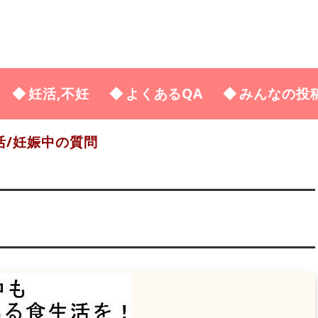
妊活,不妊
よくあるQA
みんなの投
活/妊娠中の質問