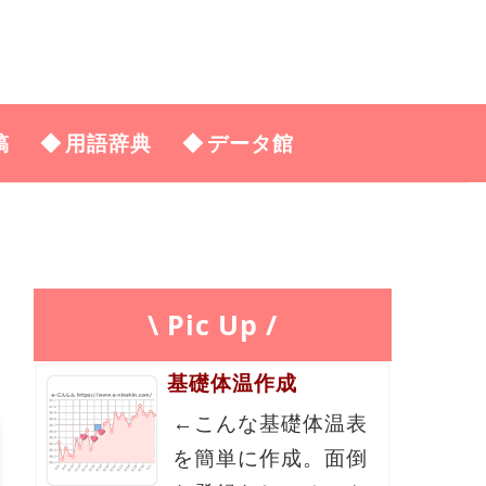
稿
用語辞典
データ館
\ Pic Up /
基礎体温作成
←こんな基礎体温表
を簡単に作成。面倒