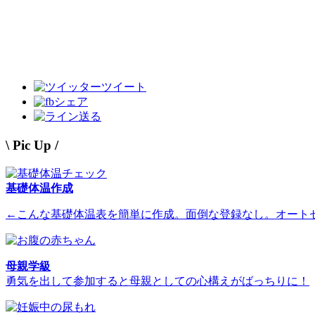
ツイート
シェア
送る
\ Pic Up /
基礎体温作成
←こんな基礎体温表を簡単に作成。面倒な登録なし。オート
母親学級
勇気を出して参加すると母親としての心構えがばっちりに！