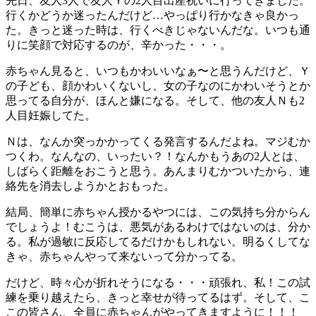
先日、友人3人で友人Ｙの2人目出産祝いに行ってきました。
行くかどうか迷ったんだけど…やっぱり行かなきゃ良かっ
た。きっと迷った時は、行くべきじゃないんだな。いつも通
りに笑顔で対応するのが、辛かった・・・。
赤ちゃん見ると、いつもかわいいなぁ〜と思うんだけど、Ｙ
の子ども、顔かわいくないし、女の子なのにかわいそうとか
思ってる自分が、ほんと嫌になる。そして、他の友人Ｎも2
人目妊娠してた。
Ｎは、なんか突っかかってくる発言するんだよね。マジむか
つくわ。なんなの、いったい？！なんかもうあの2人とは、
しばらく距離をおこうと思う。あんまりむかついたから、連
絡先を消去しようかとおもった。
結局、簡単に赤ちゃん授かるやつには、この気持ち分からん
でしょうよ！むこうは、悪気があるわけではないのは、分か
る。私が過敏に反応してるだけかもしれない。明るくしてな
きゃ、赤ちゃんやって来ないって分かってる。
だけど、時々心が折れそうになる・・・頑張れ、私！この試
練を乗り越えたら、きっと幸せが待ってるはず。そして、こ
この皆さん、全員に赤ちゃんがやってきますように！！！