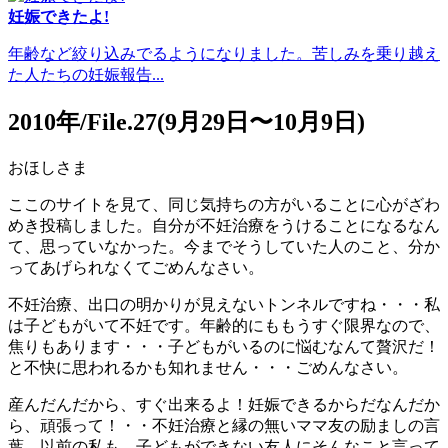
妊娠できたよ!
年齢など絞り込みでるようになりました。苦しみを乗り越え
た人たちの妊娠報告...
2010年/File.27(9月29日〜10月9日)
おほしさま
ここのサイトを見て、同じ気持ちの方がいることに心がざわ
めき投稿しました。自分が不妊治療をうけることになるなん
て、思っていなかった。今までそうしていた人のこと、分か
ってあげられなくてごめんなさい。
不妊治療、出口の明かりが見えないトンネルですね・・・私
は子どもがいて不妊です。年齢的にももうすぐ限界なので、
焦りもあります・・・子どもがいるのに悩むなんて贅沢だ！
と不快に思われるかも知れません・・・ごめんなさい。
産んだんだから、すぐ出来るよ！妊娠できるからだなんだか
ら、頑張って！・・不妊治療と縁の無いママ友の励ましの言
葉。以前の私も、子どもができない友人にそんなこと言って