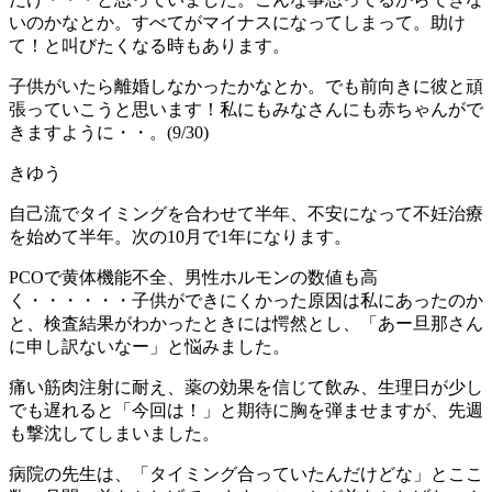
いのかなとか。すべてがマイナスになってしまって。助け
て！と叫びたくなる時もあります。
子供がいたら離婚しなかったかなとか。でも前向きに彼と頑
張っていこうと思います！私にもみなさんにも赤ちゃんがで
きますように・・。(9/30)
きゆう
自己流でタイミングを合わせて半年、不安になって不妊治療
を始めて半年。次の10月で1年になります。
PCOで黄体機能不全、男性ホルモンの数値も高
く・・・・・・子供ができにくかった原因は私にあったのか
と、検査結果がわかったときには愕然とし、「あー旦那さん
に申し訳ないなー」と悩みました。
痛い筋肉注射に耐え、薬の効果を信じて飲み、生理日が少し
でも遅れると「今回は！」と期待に胸を弾ませますが、先週
も撃沈してしまいました。
病院の先生は、「タイミング合っていたんだけどな」とここ