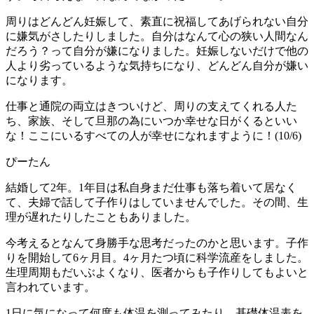
周りはどんどん妊娠して、素直に祝福してあげられない自分
に嫌気がさしたりしました。自分はなんて心の狭い人間なん
だろう？って自分が嫌になりました。妊娠しないだけで他の
人より劣っているような気持ちになり、どんどん自分が嫌い
になります。
仕事と通院の両立はきついけど、周りの支えてくれる人た
ち、家族、そして旦那の為にいつか幸せな日がくるといい
な！ここにいるすべての人が幸せになれますように！(10/6)
ぴーたん
結婚して2年。1年目は私自身まだ仕事も落ち着いて居なく
て、夫婦で話して子作りはしていませんでした。その間、生
理が遅れたりしたこともありました。
今考えるとなんて身勝手な思考だったのかと思います。子作
りを開始して6ヶ月目。4ヶ月たつ頃に科学流産をしました。
生理周期もだいぶよくなり、医者からも子作りしてもよいと
言われています。
1日に気になって何度も体温を測ってみたり、基礎体温表を