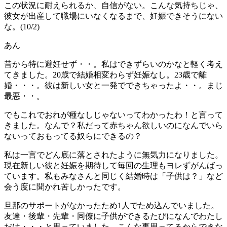
この状況に耐えられるか、自信がない。こんな気持ちじゃ、
彼女が出産して職場にいなくなるまで、妊娠できそうにない
な。(10/2)
あん
昔から特に避妊せず・・。私はできずらいのかなと軽く考え
てきました。20歳で結婚相変わらず妊娠なし。23歳で離
婚・・・。彼は新しい女と一発でできちゃったよ・・。まじ
最悪・・。
でもこれでおれが種なしじゃないってわかったわ！と言って
きました。なんで？私だって赤ちゃん欲しいのになんでいら
ないっておもってる奴らにできるの？
私は一言でどん底に落とされたように無気力になりました。
現在新しい彼と妊娠を期待して毎回の生理もヨレずがんばっ
ています。私もみなさんと同じく結婚時は「子供は？」など
会う度に聞かれ苦しかったです。
旦那のサポートがなかったため1人でため込んでいました。
友達・後輩・先輩・同僚に子供ができるたびになんでわたし
だけ・・・と思っていました。こんな事思ってるからできな