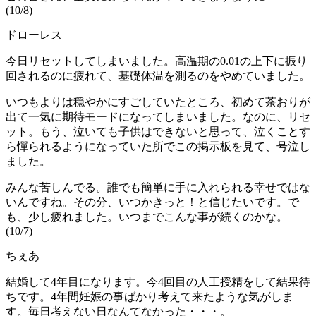
(10/8)
ドローレス
今日リセットしてしまいました。高温期の0.01の上下に振り
回されるのに疲れて、基礎体温を測るのをやめていました。
いつもよりは穏やかにすごしていたところ、初めて茶おりが
出て一気に期待モードになってしまいました。なのに、リセ
ット。もう、泣いても子供はできないと思って、泣くことす
ら憚られるようになっていた所でこの掲示板を見て、号泣し
ました。
みんな苦しんでる。誰でも簡単に手に入れられる幸せではな
いんですね。その分、いつかきっと！と信じたいです。で
も、少し疲れました。いつまでこんな事が続くのかな。
(10/7)
ちぇあ
結婚して4年目になります。今4回目の人工授精をして結果待
ちです。4年間妊娠の事ばかり考えて来たような気がしま
す。毎日考えない日なんてなかった・・・。