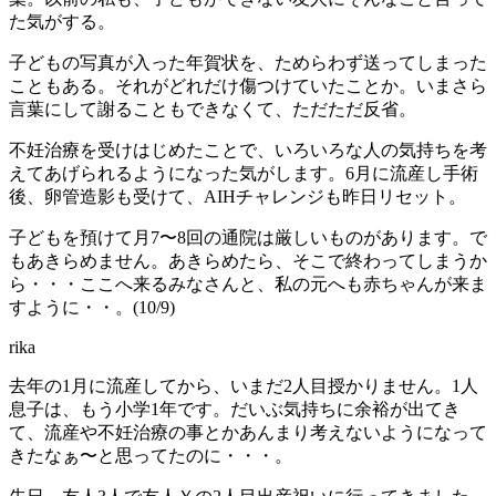
た気がする。
子どもの写真が入った年賀状を、ためらわず送ってしまった
こともある。それがどれだけ傷つけていたことか。いまさら
言葉にして謝ることもできなくて、ただただ反省。
不妊治療を受けはじめたことで、いろいろな人の気持ちを考
えてあげられるようになった気がします。6月に流産し手術
後、卵管造影も受けて、AIHチャレンジも昨日リセット。
子どもを預けて月7〜8回の通院は厳しいものがあります。で
もあきらめません。あきらめたら、そこで終わってしまうか
ら・・・ここへ来るみなさんと、私の元へも赤ちゃんが来ま
すように・・。(10/9)
rika
去年の1月に流産してから、いまだ2人目授かりません。1人
息子は、もう小学1年です。だいぶ気持ちに余裕が出てき
て、流産や不妊治療の事とかあんまり考えないようになって
きたなぁ〜と思ってたのに・・・。