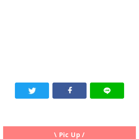
\ Pic Up /