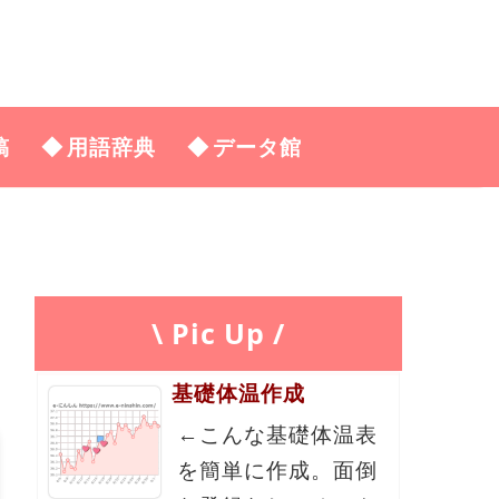
稿
用語辞典
データ館
\ Pic Up /
基礎体温作成
←こんな基礎体温表
を簡単に作成。面倒