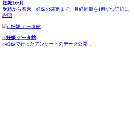
妊娠1か月
受精から着床、妊娠の確定まで。月経周期を1週ずつ詳細に
説明
e-妊娠 データ館
e-妊娠で行ったアンケートのデータ公開...