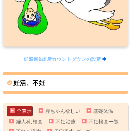
妊娠週&出産カウントダウンの設定
妊活、不妊
全表示
赤ちゃん欲しい
基礎体温
婦人科,検査
不妊治療
不妊検査一覧