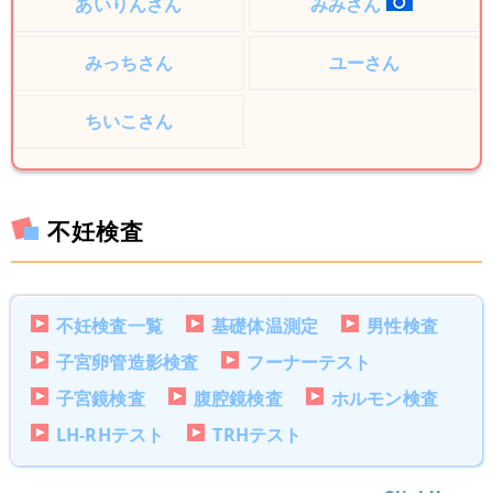
あいりんさん
みみさん
みっちさん
ユーさん
ちいこさん
不妊検査
不妊検査一覧
基礎体温測定
男性検査
子宮卵管造影検査
フーナーテスト
子宮鏡検査
腹腔鏡検査
ホルモン検査
LH-RHテスト
TRHテスト