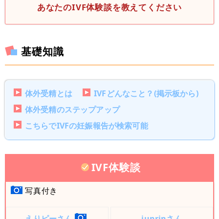
あなたのIVF体験談を教えてください
基礎知識
体外受精とは
IVFどんなこと？(掲示板から)
体外受精のステップアップ
こちらでIVFの妊娠報告が検索可能
IVF体験談
写真付き
えりピーさん
junrinさん