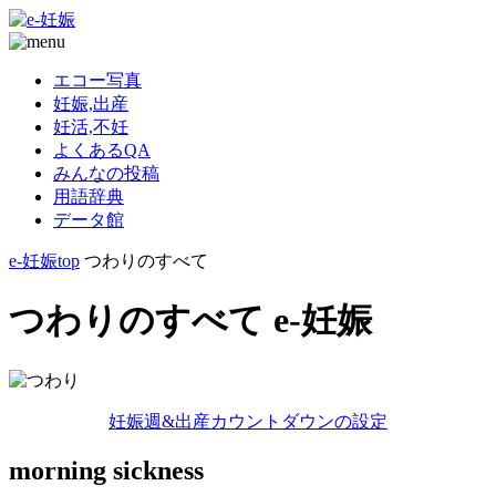
エコー写真
妊娠,出産
妊活,不妊
よくあるQA
みんなの投稿
用語辞典
データ館
e-妊娠top
つわりのすべて
つわりのすべて e-妊娠
妊娠週&出産カウントダウンの設定
morning sickness