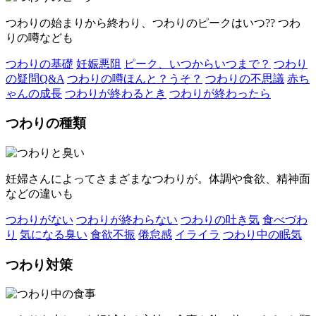
つわりの始まりから終わり、つわりのピークはいつ?? つわ
りの噂なども
つわりの基礎
妊娠悪阻
ピーク、いつからいつまで？
つわり
の疑問Q&A
つわりの噂ほんと？うそ？
つわりの不思議
赤ち
ゃんの成長
つわりが終わるとき
つわりが終わったら
つわりの種類
妊婦さんによってさまざまなつわりが。体調や食欲、精神面
などの違いも
つわりがない
つわりが終わらない
つわりの吐き気
食べづわ
り
気になる臭い
食欲不振
倦怠感
イライラ
つわり中の眠気
つわり対策