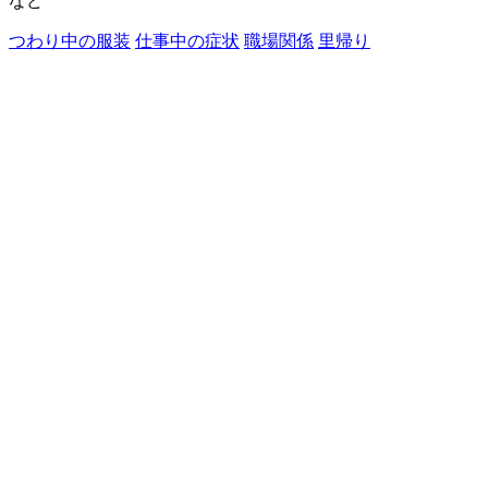
など
つわり中の服装
仕事中の症状
職場関係
里帰り