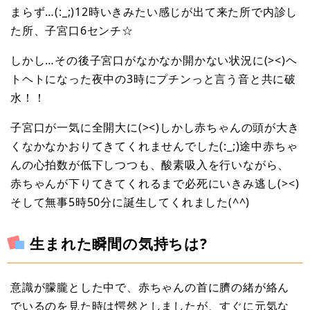
まらず…(:_;)12時いきみたい感じが出て来た所で内診し
た所、子宮口6センチ☆
しかし…その後子宮口がなかなか開かない状況に(><)ヘ
トヘトになった夜中の3時にプチンっと言う音と共に破
水！！
子宮口が一気に全開大に(><)しかし赤ちゃんの頭が大き
くなかなかおりてきてくれませんでした(:_;)途中赤ちゃ
んの心拍数が低下しつつも、酸素吸入を行いながら、
赤ちゃんが下りてきてくれるまで必死にいきみ逃し(><)
そして無事5時50分に誕生してくれました(^^)
生まれた瞬間の気持ちは?
意識が朦朧とした中で、赤ちゃんの首に臍の緒が絡ん
でいるのを見た時は愕然としましたが、すぐに元気な