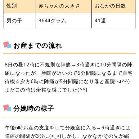
性別
赤ちゃんの大きさ
おなかの日数
男の子
3644グラム
41週
お産までの流れ
8日の昼12時に不規則な陣痛→3時過ぎに10分間隔の陣
痛になったが、産院が近いので5分間隔になるまで自宅
待機☆夕方6時に陣痛が5分間隔になり母と産院へ(^^)
まだこの時は余裕な感じでした(^^)
分娩時の様子
午後6時お産の支度をして分娩室に入る→9時過ぎには
陣痛の間隔が3分に(>_<)しかし、なかなかその先が縮