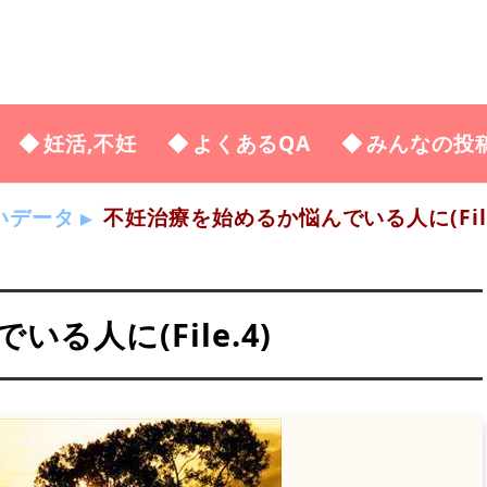
妊活,不妊
よくあるQA
みんなの投
いデータ
不妊治療を始めるか悩んでいる人に(File
る人に(File.4)