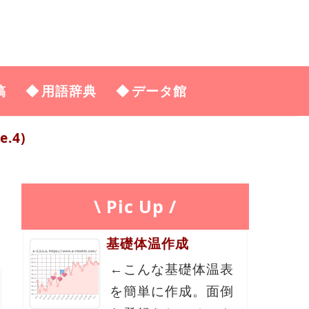
稿
用語辞典
データ館
.4)
\ Pic Up /
基礎体温作成
←こんな基礎体温表
を簡単に作成。面倒