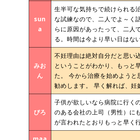
生半可な気持ちで続けられる
sun
な試練なので、二人でよ～く話
a
らに原因があったって、二人で
る。時間は今より早い日はな
不妊理由は絶対自分だと思い
みお
ということがわかり、もっと
ん
た。 今から治療を始めようと
勧めします。 早く解れば、妊
子供が欲しいなら病院に行く
ぴろ
のある会社の上司（男性）に
が言われたとおりもっと早く
maa