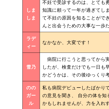
不妊で受診するのは、とても
しま
知識に頼って一年が過ぎてし
しま
て不妊の原因を知ることがで
んと出会うための大事な一歩
ラデ
なかなか、大変です！
ィー
病院に行こうと思ってから実
雪乃
したが、検査だけでも一日も
かどうかは、その後ゆっくり
のの
私も病院デビューしたばかりで
ガー
の意見を聞き、 自分の体を知
ル
かもしれませんが、力を入れ