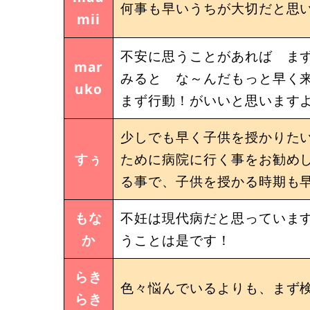
何事も早いうちが大切だと思
mii
不安に思うことがあれば まず
mar
みると な～んだもっと早く来
uko
まず行動！がいいと思いますよ
少しでも早く子供を授かりた
すぅ
ために病院に行く事をお勧め
る事で、子供を授かる時期も
もな
不妊は現代病だと思っています
か
うことは是です！
らき
色々悩んでいるよりも、まず
らき