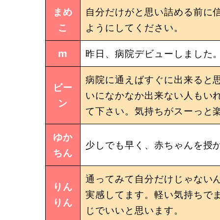
まめ
自分だけがと思い詰める前に
こ
ようにしてください。
m
昨日、病院デビューしました
病院に通えばすぐに出来ると思
ビー
いになかなか出来ない人もいれ
ン
て下さい。気持ちがスーっと
ゆか
少しでも早く、赤ちゃんを授か
ちん
通ってみて自分だけじゃない
りん
実感してます。軽い気持ちで
りん
じでいいと思います。