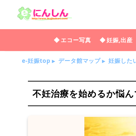
エコー写真
妊娠,出産
e-妊娠top
データ館マップ
妊娠した
不妊治療を始めるか悩んでい