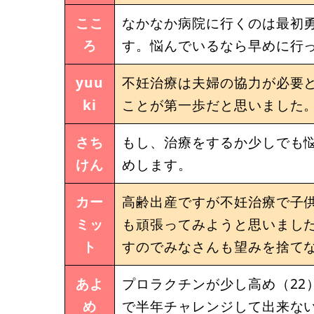
ここ
なかなか病院に行くのは最初
ろ
す。悩んでいるなら早めに行
yuu
不妊治療は夫婦の協力が必要
ki
ことが第一歩だと思いました
さち
もし、治療をするか少しでも
けん
めします。
カー
高齢出産ですが不妊治療で子
ミッ
も頑張ってみようと思いまし
ト
すのでみなさんも望みを捨て
あよ
プロラクチンが少し高め（22
め
で半年チャレンジして出来な