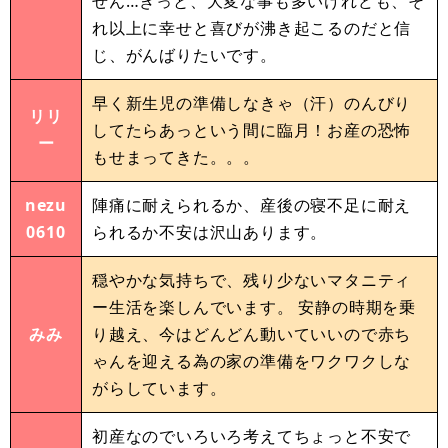
せん…きっと、大変な事も多いけれども、そ
れ以上に幸せと喜びが沸き起こるのだと信
じ、がんばりたいです。
早く新生児の準備しなきゃ（汗）のんびり
リリ
してたらあっという間に臨月！お産の恐怖
ー
もせまってきた。。。
nezu
陣痛に耐えられるか、産後の寝不足に耐え
0610
られるか不安は沢山あります。
穏やかな気持ちで、残り少ないマタニティ
ー生活を楽しんでいます。 安静の時期を乗
みみ
り越え、今はどんどん動いていいので赤ち
ゃんを迎える為の家の準備をワクワクしな
がらしています。
初産なのでいろいろ考えてちょっと不安で