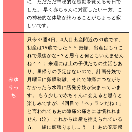
に ただただ神秘的な感動を覚える毎日で
した。 早く赤ちゃんに対面したい一方、こ
の神秘的な体験が終わることがちょっと寂
しいです。
只今37週4日、4人目出産間近の31歳です。
初産は19歳でした＾＾ 妊娠、出産はもうこ
れで最後かな~？と思うと何ともいえません
ね＾＾； 来週には上の子供たちの生活もあ
り、里帰りの予定はないので、計画分娩で
みゆ
月曜日に卵膜剥離、それで陣痛につながら
りっ
なかったら水曜に誘発分娩が決まっていま
ち
す。 もう少しで赤ちゃんに会えると思うと
楽しみですが、4回目で「ベテランだね！」
と言われてもあの陣痛の痛さには慣れれま
せん（泣） これから出産を控えられている
方、一緒に頑張りましょう！！ あの充実感