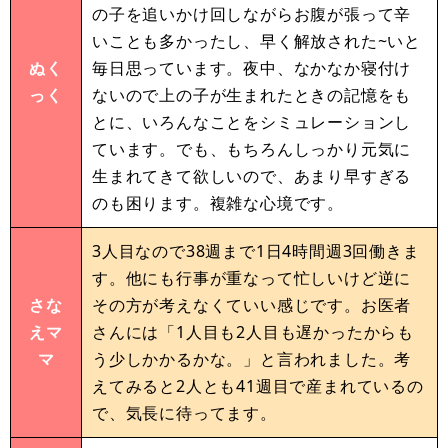
の子を追いかけ回しながらお腹が張って辛
いことも多かったし、早く解放された~いと
ぬく
毎日思っています。夜中、なかなか寝付け
っく
ないので上の子が生まれたときの記憶をも
とに、いろんなことをシミュレーションし
ています。でも、もちろんしっかり元気に
生まれてきて欲しいので、あまり早すぎる
のも困ります。複雑な心境です。
3人目なので38週まで1日4時間週3回働きま
す。他にも行事が重なって忙しいけど逆に
さな
その方が考えなくていい感じです。お医者
えマ
さんには「1人目も2人目も遅かったからも
マ
う少しかかるかな。」と言われました。考
えてみると2人とも41週目で産まれているの
で、気長に待ってます。