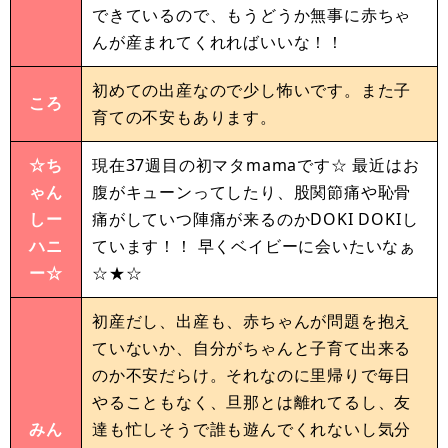
できているので、もうどうか無事に赤ちゃ
んが産まれてくれればいいな！！
初めての出産なので少し怖いです。また子
ころ
育ての不安もあります。
☆ち
現在37週目の初マタmamaです☆ 最近はお
ゃん
腹がキューンってしたり、股関節痛や恥骨
しー
痛がしていつ陣痛が来るのかDOKI DOKIし
ハニ
ています！！ 早くベイビーに会いたいなぁ
ー☆
☆★☆
初産だし、出産も、赤ちゃんが問題を抱え
ていないか、自分がちゃんと子育て出来る
のか不安だらけ。それなのに里帰りで毎日
やることもなく、旦那とは離れてるし、友
みん
達も忙しそうで誰も遊んでくれないし気分