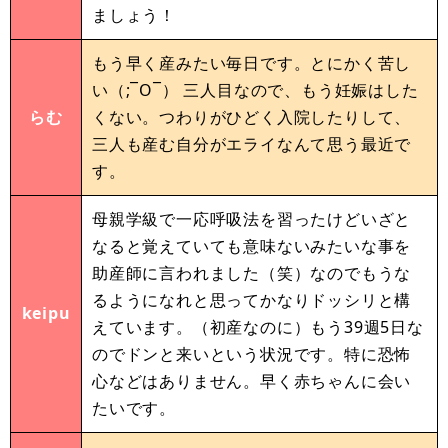
ましょう！
もう早く産みたい毎日です。とにかく苦し
い（;‾O‾） 三人目なので、もう妊娠はした
らむ
くない。つわりがひどく入院したりして、
三人も産む自分がエライなんて思う最近で
す。
母親学級で一応呼吸法を習ったけどいざと
なると覚えていても意味ないみたいな事を
助産師に言われました（笑）なのでもうな
るようになれと思ってかなりドッシリと構
keipu
えています。（初産なのに）もう39週5日な
のでドンと来いという状況です。特に恐怖
心などはありません。早く赤ちゃんに会い
たいです。