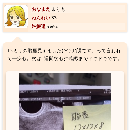
おなまえ
まりも
ねんれい
33
妊娠週
5w5d
13ミリの胎嚢見えました(^^) 順調です。って言われ
て一安心。次は1週間後心拍確認までドキドキです。