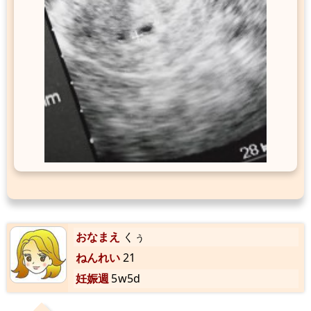
おなまえ
くぅ
ねんれい
21
妊娠週
5w5d