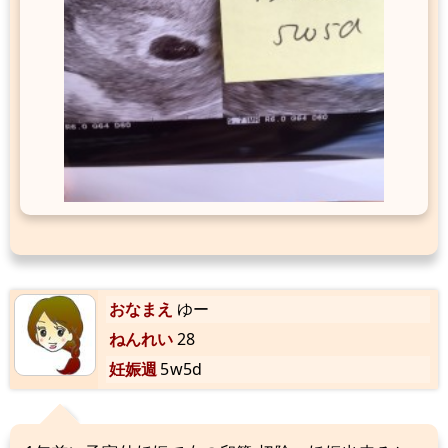
おなまえ
ゆー
ねんれい
28
妊娠週
5w5d