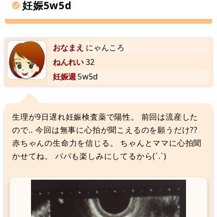
妊娠5w5d
おなまえ
にゃんころ
ねんれい
32
妊娠週
5w5d
生理が9日遅れ妊娠検査薬で陽性。 前回は流産した
ので‥ 今回は無事に心拍が聞こえるのを願うだけ??
赤ちゃんの生命力を信じる。 ちゃんとママに心拍聞
かせてね。 パパも楽しみにしてるから(´.`)