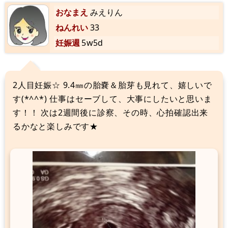
おなまえ
みえりん
ねんれい
33
妊娠週
5w5d
2人目妊娠☆ 9.4㎜の胎嚢＆胎芽も見れて、嬉しいで
す(*^^*) 仕事はセーブして、大事にしたいと思いま
す！！ 次は2週間後に診察、その時、心拍確認出来
るかなと楽しみです★