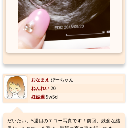
おなまえ
ぴーちゃん
ねんれい
20
妊娠週
5w5d
だいたい、5週目のエコー写真です！前回、残念な結