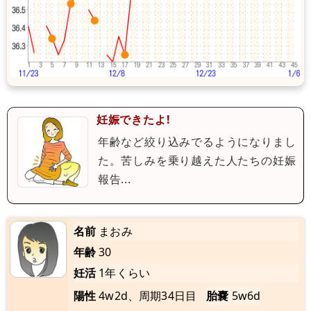
妊娠できたよ!
年齢など絞り込みでるようになりまし
た。苦しみを乗り越えた人たちの妊娠
報告...
名前
まおみ
年齢
30
妊活
1年くらい
陽性
4w2d、周期34日目
胎嚢
5w6d