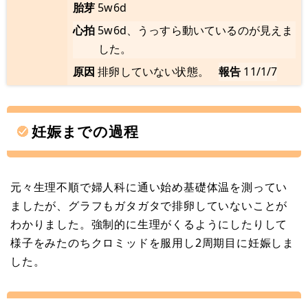
胎芽
5w6d
心拍
5w6d、うっすら動いているのが見えま
した。
原因
排卵していない状態。
報告
11/1/7
妊娠までの過程
元々生理不順で婦人科に通い始め基礎体温を測ってい
ましたが、グラフもガタガタで排卵していないことが
わかりました。強制的に生理がくるようにしたりして
様子をみたのちクロミッドを服用し2周期目に妊娠しま
した。