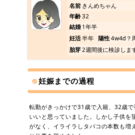
名前
きんめちゃん
年齢
32
結婚
1年半
妊活
半年
陽性
4w4d？
胎芽
2週間後に検診しま
妊娠までの過程
転勤がきっかけで31歳で入籍、32歳
いいと思っていました。しかし子供を
がなく、イライラしタバコの本数も増