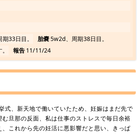
周期33日目。
胎嚢
5w2d、周期38日目。
す。
報告
11/11/24
で挙式、新天地で働いていたため、妊娠はまだ先で
望む旦那の反面、私は仕事のストレスで毎日余裕
え、これから先の妊活に悪影響だと思い、きっぱ