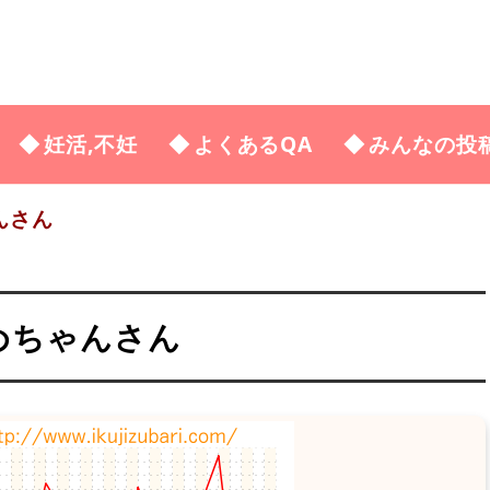
妊活,不妊
よくあるQA
みんなの投
んさん
んめちゃんさん