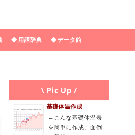
稿
用語辞典
データ館
\ Pic Up /
基礎体温作成
←こんな基礎体温表
を簡単に作成。面倒