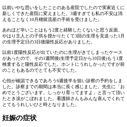
以前いやな思いをしたことのある産院でしたので実家近くに
新しくできた産院に変えました。3週すぎても私の不安は消
えることなく10月稽留流産の手術を受けました。
あれほど辛いことはもう2度と経験したくないと思う反面、
やはり主人との子供を授かりたくて3回の生理を見送った1月
の生理予定日の3日後陽性反応がありました。
以前1度陽性反応が出ていたのに生理がきてしまったケース
があったので、その1週間後(生理予定日から10日後)もう1度
検査すると陽性反応でした。ホントにうれしかったですが前
のこともあるのでとても不安でした。
心拍が確認できるであろう6週後半を狙い診察の予約をしま
した。診察までの期間は本当に長く感じました。先生に「お
めでとうございます。しっかり育ってますよ」と言って頂い
たとき涙がこぼれました。看護師さんもみんな喜んでくれて
とてもうれしいひと時となりました。
妊娠の症状