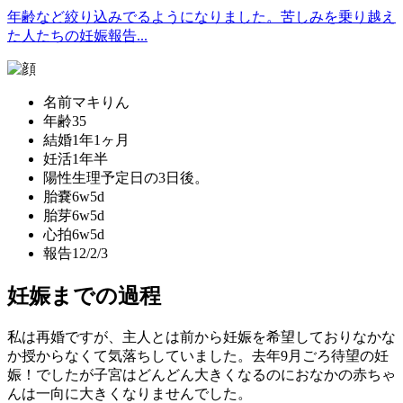
年齢など絞り込みでるようになりました。苦しみを乗り越え
た人たちの妊娠報告...
名前
マキりん
年齢
35
結婚
1年1ヶ月
妊活
1年半
陽性
生理予定日の3日後。
胎嚢
6w5d
胎芽
6w5d
心拍
6w5d
報告
12/2/3
妊娠までの過程
私は再婚ですが、主人とは前から妊娠を希望しておりなかな
か授からなくて気落ちしていました。去年9月ごろ待望の妊
娠！でしたが子宮はどんどん大きくなるのにおなかの赤ちゃ
んは一向に大きくなりませんでした。