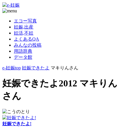
エコー写真
妊娠,出産
妊活,不妊
よくあるQA
みんなの投稿
用語辞典
データ館
e-妊娠top
妊娠できたよ
マキりんさん
妊娠できたよ2012 マキりん
さん
妊娠できたよ!