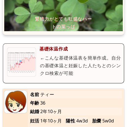
基礎体温作成
←こんな基礎体温表を簡単作成。自分
の基礎体温と妊娠した人たちとのシン
クロ検索が可能
名前
ティー
年齢
36
結婚
2年10ヶ月
妊活
1年10ヶ月
陽性
4w3d
胎嚢
5w0d