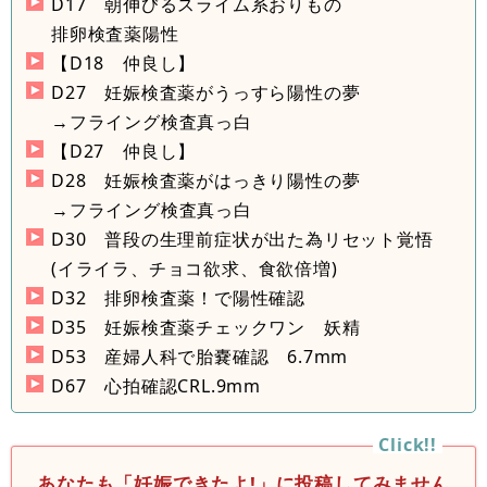
D17 朝伸びるスライム系おりもの
排卵検査薬陽性
【D18 仲良し】
D27 妊娠検査薬がうっすら陽性の夢
→フライング検査真っ白
【D27 仲良し】
D28 妊娠検査薬がはっきり陽性の夢
→フライング検査真っ白
D30 普段の生理前症状が出た為リセット覚悟
(イライラ、チョコ欲求、食欲倍増)
D32 排卵検査薬！で陽性確認
D35 妊娠検査薬チェックワン 妖精
D53 産婦人科で胎嚢確認 6.7mm
D67 心拍確認CRL.9mm
あなたも「妊娠できたよ!」に投稿してみません