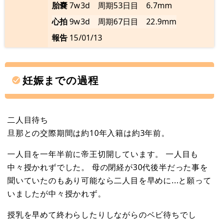
胎嚢
7w3d 周期53日目 6.7mm
心拍
9w3d 周期67日目 22.9mm
報告
15/01/13
妊娠までの過程
二人目待ち
旦那との交際期間は約10年入籍は約3年前。
一人目を一年半前に帝王切開しています。 一人目も
中々授かれずでした。 母の閉経が30代後半だった事を
聞いていたのもあり可能なら二人目を早めに...と願って
いましたが中々授かれず。
授乳を早めて終わらしたりしながらのベビ待ちでし