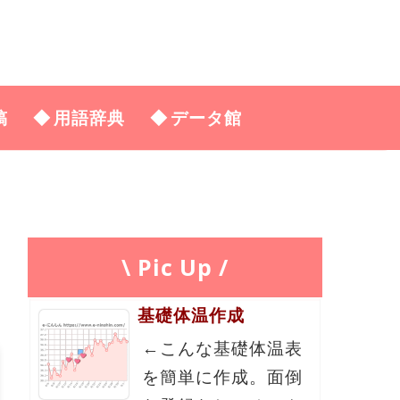
稿
用語辞典
データ館
\ Pic Up /
基礎体温作成
←こんな基礎体温表
を簡単に作成。面倒