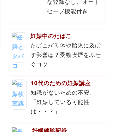
な登録なし。オート
セーブ機能付き
妊娠中のたばこ
たばこが母体や胎児に及ぼ
す影響は？受動喫煙をふせ
ぐコツ
10代のための妊娠講座
知識がないための不安。
「妊娠している可能性
は・・？」
妊婦健診記録