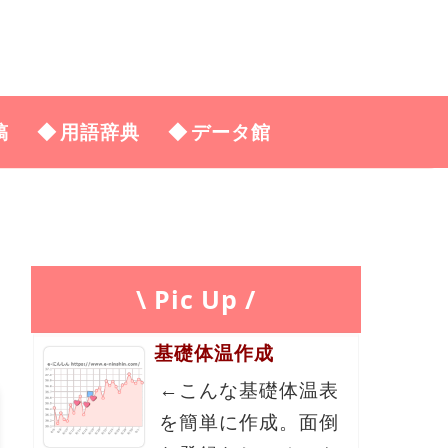
稿
用語辞典
データ館
\ Pic Up /
基礎体温作成
←こんな基礎体温表
を簡単に作成。面倒