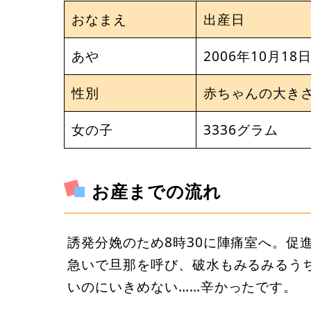
おなまえ
出産日
あや
2006年10月18
性別
赤ちゃんの大き
女の子
3336グラム
お産までの流れ
誘発分娩のため8時30に陣痛室へ。促進
急いで旦那を呼び、破水もみるみるう
いのにいきめない……辛かったです。