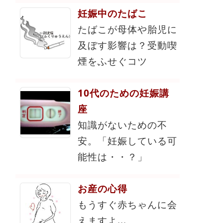
妊娠中のたばこ
たばこが母体や胎児に
及ぼす影響は？受動喫
煙をふせぐコツ
10代のための妊娠講
座
知識がないための不
安。「妊娠している可
能性は・・？」
お産の心得
もうすぐ赤ちゃんに会
えますよ...