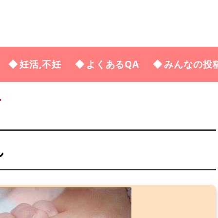
妊活,不妊
よくあるQA
みんなの投
ん
ん