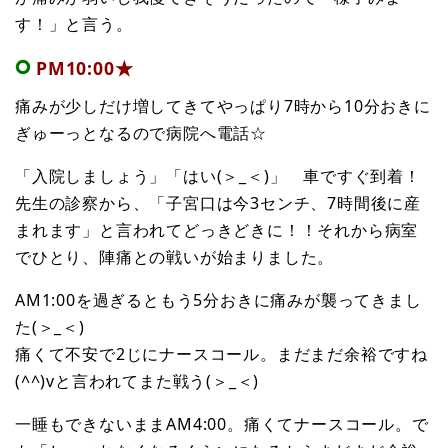
す！」と言う。
PM10:00★
痛みが少しだけ増してきてやっぱり7時から10分おきに
ぎゅーっとなるので病院へ電話☆
「入院しましょう」「はい(＞_＜)」 車ですぐ到着！
先生の診察から、「子宮口は今3センチ、7時間後に産
まれます」と言われてどっきどきに！！それから病室
でひとり、陣痛との戦いが始まりました。
AM1:00を過ぎるともう5分おきに痛みが襲ってきまし
た(＞_＜)
痛くて不安で2じにナースコール。まだまだ余裕ですね
(^^)vと言われてまた戦う(＞_＜)
一睡もできないままAM4:00。痛くてナースコール。で