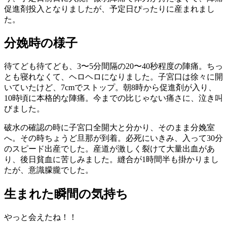
促進剤投入となりましたが、予定日ぴったりに産まれまし
た。
分娩時の様子
待てども待てども、3〜5分間隔の20〜40秒程度の陣痛。ちっ
とも寝れなくて、ヘロヘロになりました。子宮口は徐々に開
いていたけど、7cmでストップ。朝8時から促進剤が入り、
10時頃に本格的な陣痛。今までの比じゃない痛さに、泣き叫
びました。
破水の確認の時に子宮口全開大と分かり、そのまま分娩室
へ。その時ちょうど旦那が到着。必死にいきみ、入って30分
のスピード出産でした。産道が激しく裂けて大量出血があ
り、後日貧血に苦しみました。縫合が1時間半も掛かりまし
たが、意識朦朧でした。
生まれた瞬間の気持ち
やっと会えたね！！