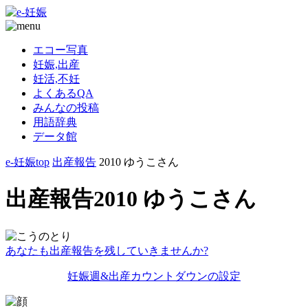
エコー写真
妊娠,出産
妊活,不妊
よくあるQA
みんなの投稿
用語辞典
データ館
e-妊娠top
出産報告
2010 ゆうこさん
出産報告2010 ゆうこさん
あなたも出産報告を残していきませんか?
妊娠週&出産カウントダウンの設定