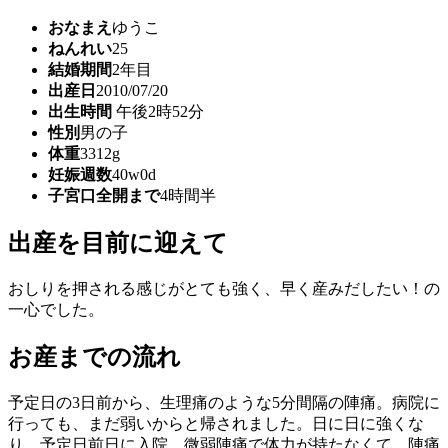
おなまえ
ゆうこ
ねんれい
25
結婚期間
2年目
出産日
2010/07/20
出生時間
午後2時52分
性別
男の子
体重
3312g
妊娠週数
40w0d
子宮口全開まで
4時間半
出産を目前に迎えて
おしりを押される感じがとても強く、早く産みだしたい！の
一心でした。
お産までの流れ
予定日の3日前から、生理痛のような5分間隔の陣痛。病院に
行っても、まだ弱いからと帰されました。日に日に強くな
り、予定日前日に入院。微弱陣痛で体力が持たなくて、陣痛