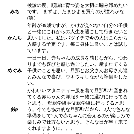
検診の度、順調に育つ姿を大切に噛み締めたい
みち
です。 まずは、たまひよを買うのが憧れかな
(笑）
年齢が39歳ですが、かけがえのない自分の子供
と一緒にこれからの人生を過ごして行きたいと
かんち
思いました。私はバツイチで今の人はこらから
入籍する予定です。毎日身体に良いことは試し
ています。
一日一日、赤ちゃんの成長を感じながら、つわ
りまでも喜びと感じ過ごしたい。産まれてくる
めぐみ
子供のことを思い、旦那とお父さんお母さん達
とみんなで喜び、ウキウキしながら準備をした
い。
かわいいマタニティー服を着て旦那ｻﾝと産まれ
てくる赤ちゃんの洋服を一緒に選びに行ってる
と思う。 母親学級や父親学級に行ってると思
銭ｸ
う。今でも協力的な旦那ｻﾝだから、2人で色んな
準備をして2人で赤ちゃんに会えるのが楽しみで
楽しみで仕方ないと思う。そんな日が早く来て
くれますように。。。