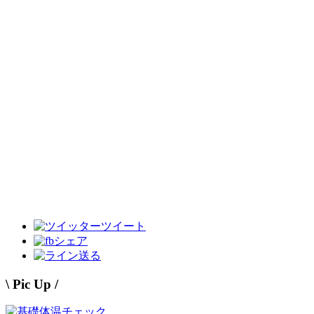
ツイート
シェア
送る
\ Pic Up /