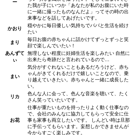
ー
た我が子にいつか「あなたが私のお腹にいた時
に一緒に撮ったものなんだよ」ってその時の出
来事などを話してあげたいです。
穏やかに毎日優しい気持ちでパパと生活を続け
かおり
たい
毎日お腹の赤ちゃんに話かけてずっとずっと笑
まり
顔で楽しんでいたい！
あんずて
無理しない程度に妊婦生活を楽しみたい 自然に
ぃ
出来たら奇跡だと言われているので…
気分がすぐれないこともあるだろうけど、赤ち
ゃんがきてくれるだけで嬉しいことなので、乗
まい
り越えていきたい。赤ちゃんと一緒に成長した
い。
色んな人に会って、色んな音楽を聴いて、たく
リカ
さん笑っていたいです。
仕事が重たいものを持ったりよく動く仕事なの
で、会社のみんなに協力してもらって安全に仕
お花
事も家事も両立したいです。 しんどい時は旦那
に手伝ってもらいます。妄想しかできませんが
今からすごく楽しみです。