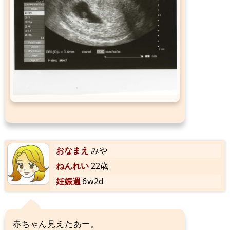
おなまえ
みや
ねんれい
22歳
妊娠週
6w2d
赤ちゃん見えたあー。