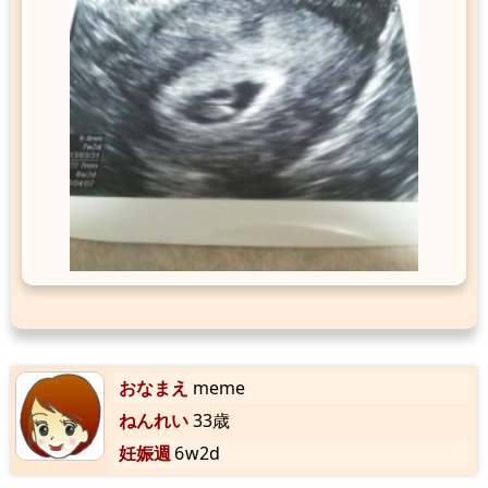
おなまえ
meme
ねんれい
33歳
妊娠週
6w2d