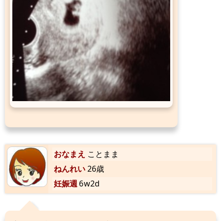
おなまえ
ことまま
ねんれい
26歳
妊娠週
6w2d