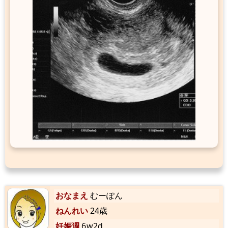
おなまえ
むーぽん
ねんれい
24歳
妊娠週
6w2d