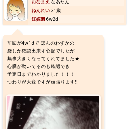
おなまえ
なあたん
ねんれい
21歳
妊娠週
6w2d
前回が4w1dで ほんのわずかの
袋しか確認出来ず心配でしたが
無事大きくなってくれてました★
心臓が動いてるのも確認でき
予定日までわかりました！！！
つわりが大変ですが頑張ります!!