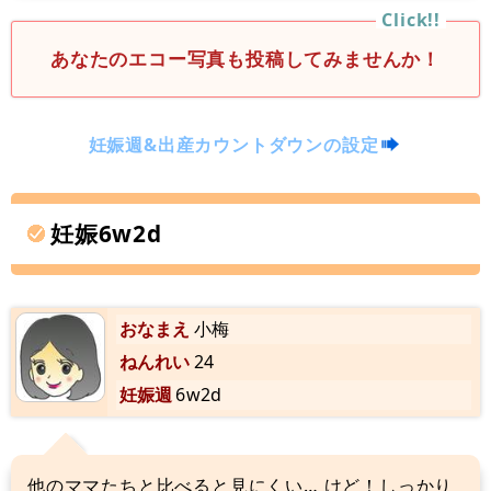
あなたのエコー写真も投稿してみませんか！
妊娠週&出産カウントダウンの設定
妊娠6w2d
おなまえ
小梅
ねんれい
24
妊娠週
6w2d
他のママたちと比べると見にくい… けど！しっかり