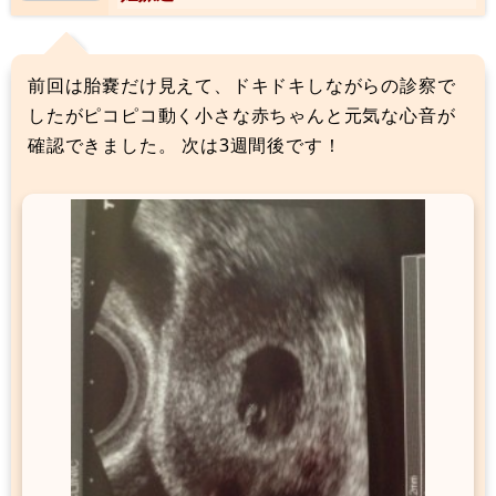
前回は胎嚢だけ見えて、ドキドキしながらの診察で
したがピコピコ動く小さな赤ちゃんと元気な心音が
確認できました。 次は3週間後です！