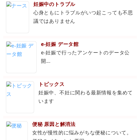
妊娠中のトラブル
心身ともにトラブルがいつ起こっても不思
議ではありません
e-妊娠 データ館
e-妊娠で行ったアンケートのデータ公
開...
トピックス
妊娠中、不妊に関わる最新情報を集めて
います
便秘 原因と解消法
女性が慢性的に悩みがちな便秘について。