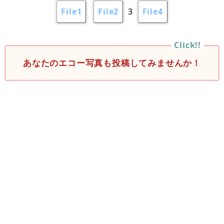
File1
File2
3
File4
あなたのエコー写真も投稿してみませんか！