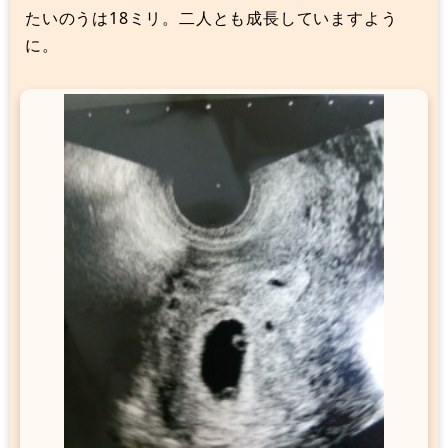
たいのうは18ミリ。二人とも成長していますよう
に。