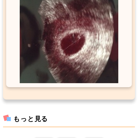
もっと見る