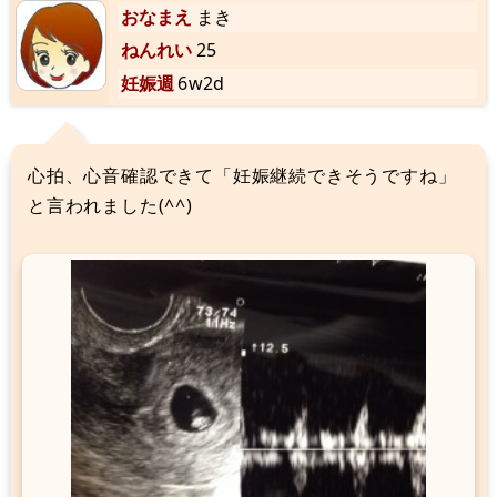
おなまえ
まき
ねんれい
25
妊娠週
6w2d
心拍、心音確認できて「妊娠継続できそうですね」
と言われました(^^)