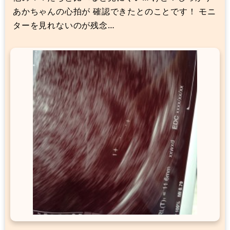
あかちゃんの心拍が 確認できたとのことです！ モニ
ターを見れないのが残念…