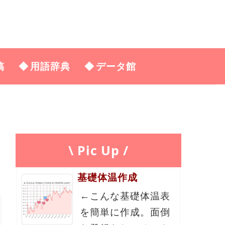
稿
用語辞典
データ館
\ Pic Up /
基礎体温作成
←こんな基礎体温表
を簡単に作成。面倒