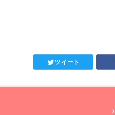
ツイート
©