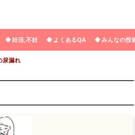
妊活,不妊
よくあるQA
みんなの投
の尿漏れ