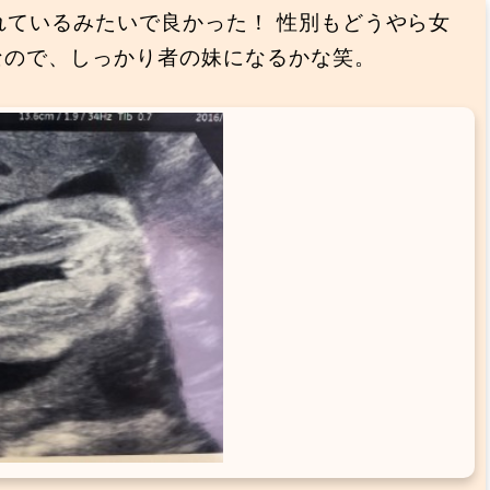
れているみたいで良かった！ 性別もどうやら女
なので、しっかり者の妹になるかな笑。