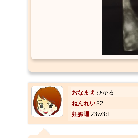
おなまえ
ひかる
ねんれい
32
妊娠週
23w3d