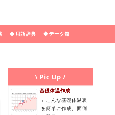
稿
用語辞典
データ館
\ Pic Up /
基礎体温作成
←こんな基礎体温表
を簡単に作成。面倒