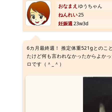
おなまえ
ゆうちゃん
ねんれい
25
妊娠週
23w3d
6カ月最終週！ 推定体重521gとの
たけど何も言われなかったからよかっ
ロです（＾_＾）