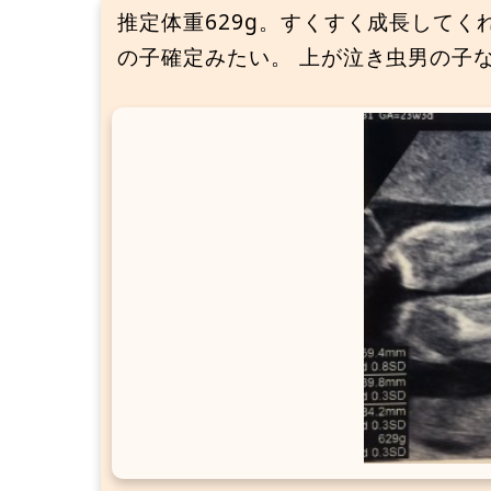
推定体重629g。すくすく成長してく
の子確定みたい。 上が泣き虫男の子