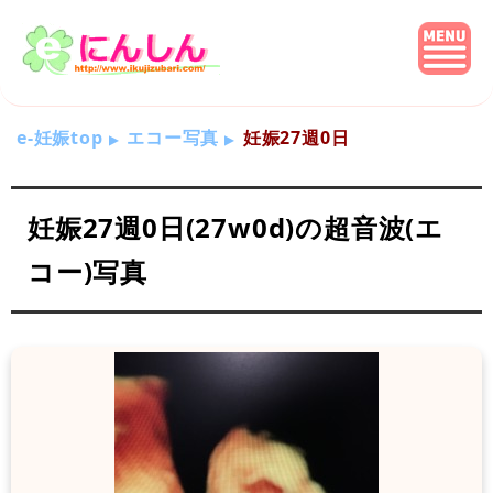
e-妊娠top
エコー写真
妊娠27週0日
妊娠27週0日(27w0d)の超音波(エ
コー)写真