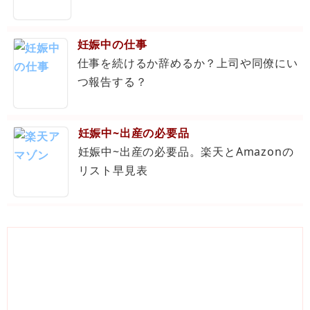
妊娠中の仕事
仕事を続けるか辞めるか？上司や同僚にい
つ報告する？
妊娠中~出産の必要品
妊娠中~出産の必要品。楽天とAmazonの
リスト早見表