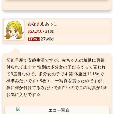
おなまえ
あっこ
ねんれい
31歳
妊娠週
27w0d
切迫早産で安静生活ですが、赤ちゃんの胎動に勇気
付られてます☆ 性別は多分女の子だろうって言われ
て3度目なので、多分女の子です笑 体重は1116gで
標準みたいです♪ 3枚エコー写真を貰ったのですが、
鼻に何か付けてるみたいで面白いのでこの写真が1番
お気に入りです☆