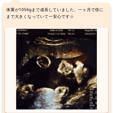
体重が1056gまで成長していました。一ヶ月で倍に
まで大きくなっていて一安心です☆