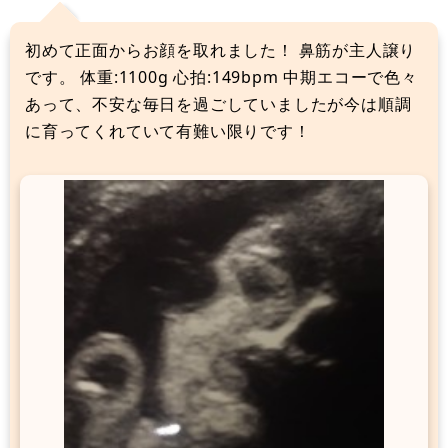
初めて正面からお顔を取れました！ 鼻筋が主人譲り
です。 体重:1100g 心拍:149bpm 中期エコーで色々
あって、不安な毎日を過ごしていましたが今は順調
に育ってくれていて有難い限りです！