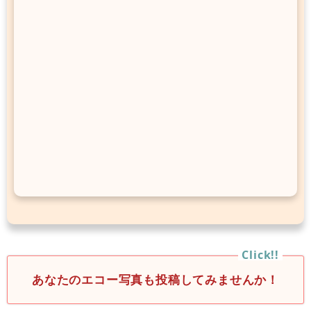
あなたのエコー写真も投稿してみませんか！