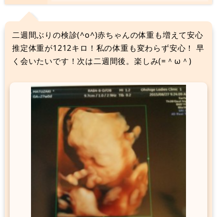
二週間ぶりの検診(^o^)赤ちゃんの体重も増えて安心
推定体重が1212キロ！私の体重も変わらず安心！ 早
く会いたいです！次は二週間後。楽しみ(=＾ω＾)