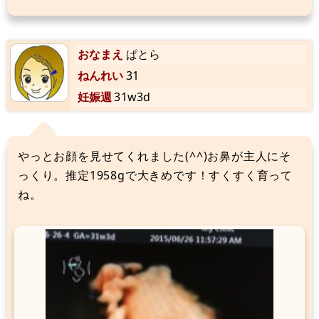
おなまえ
ぱとら
ねんれい
31
妊娠週
31w3d
やっとお顔を見せてくれました(^^)お鼻が主人にそ
っくり。推定1958gで大きめです！すくすく育って
ね。