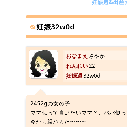
妊娠週&出産
妊娠32w0d
おなまえ
さやか
ねんれい
22
妊娠週
32w0d
2452gの女の子。
ママ似って言いたいママと、パパ似っ
今から親バカだ〜〜〜