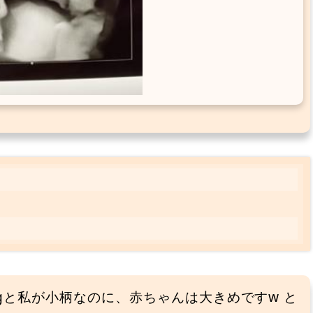
0gと私が小柄なのに、赤ちゃんは大きめですw と