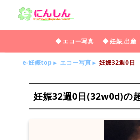
エコー写真
妊娠,出産
e-妊娠top
エコー写真
妊娠32週0日
妊娠32週0日(32w0d)