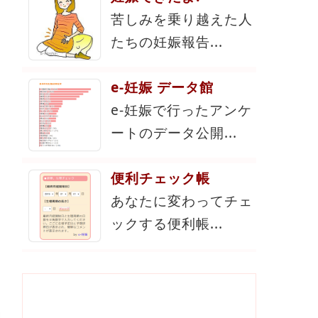
苦しみを乗り越えた人
たちの妊娠報告...
e-妊娠 データ館
e-妊娠で行ったアンケ
ートのデータ公開...
便利チェック帳
あなたに変わってチェ
ックする便利帳...