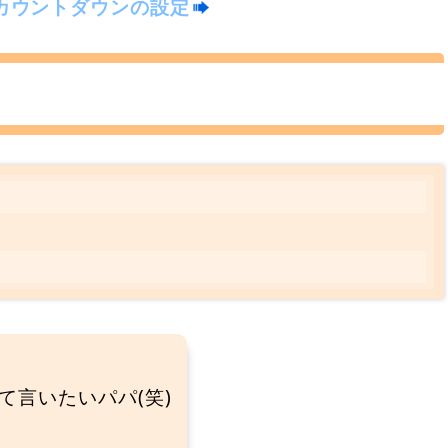
カウントダウンの設定
て言いたいパパ(笑)