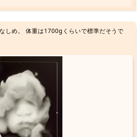
しめ。 体重は1700gくらいで標準だそうで