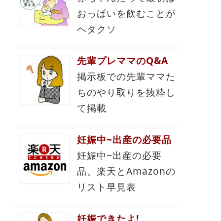
おっぱいを飲むことが
ヘタクソ
先輩プレママのQ&A
掲示板での先輩ママた
ちのやり取りを抜粋し
て掲載
妊娠中~出産の必要品
妊娠中~出産の必要
品。楽天とAmazonの
リスト早見表
妊娠できたよ!