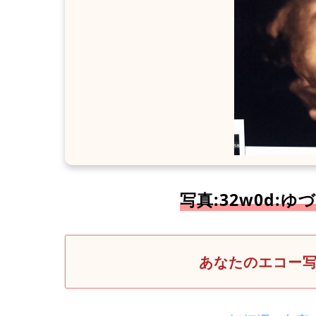
写真:32w0d:
あなたのエコー