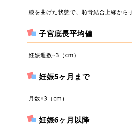
膝を曲げた状態で、恥骨結合上縁から
子宮底長平均値
妊娠週数~3（cm）
妊娠5ヶ月まで
月数×3（cm）
妊娠6ヶ月以降