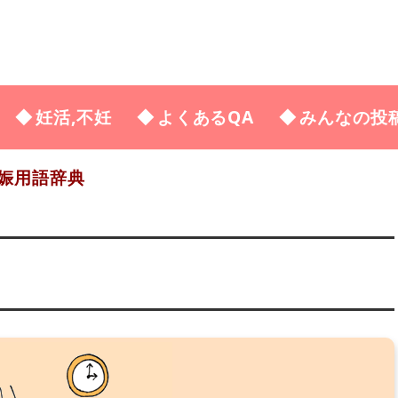
妊活,不妊
よくあるQA
みんなの投
娠用語辞典