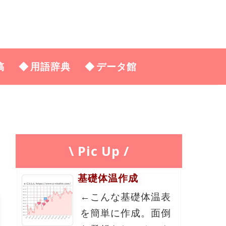
稿
用語辞典
データ館
\ Pic Up /
基礎体温作成
←こんな基礎体温表
を簡単に作成。面倒