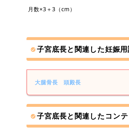
月数×3＋3（cm）
子宮底長と関連した妊娠用
大腿骨長
頭殿長
子宮底長と関連したコンテ