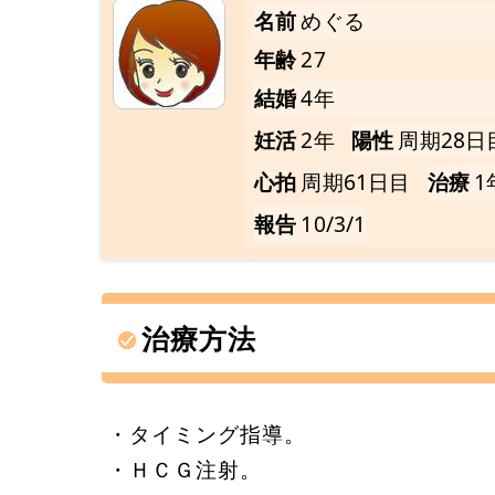
名前
めぐる
年齢
27
結婚
4年
妊活
2年
陽性
周期28日
心拍
周期61日目
治療
1
報告
10/3/1
治療方法
・タイミング指導。
・ＨＣＧ注射。