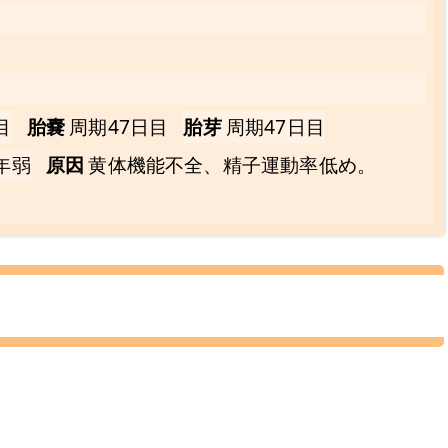
目
胎嚢
周期47日目
胎芽
周期47日目
年弱
原因
黄体機能不全、精子運動率低め。