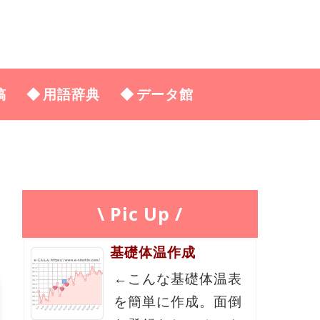
稿
用語辞典
データ館
\ Pic Up /
基礎体温作成
←こんな基礎体温表
を簡単に作成。面倒