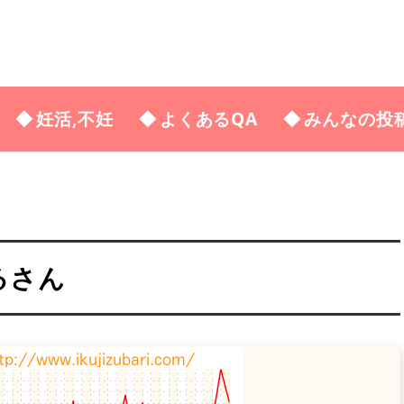
妊活,不妊
よくあるQA
みんなの投
るさん