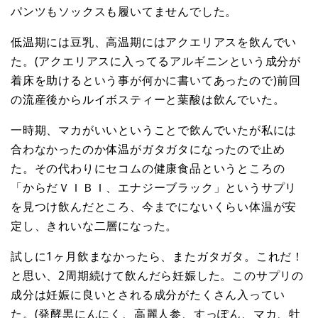
パンツもソックスも履いてませんでした。
低温期には豆乳、高温期にはアクエリアスを飲んでい
た。(アクエリアスに入ってるアルギニンという成分が
着床を助けるという事が何かに書いてあったので)前回
の流産後からルイボスティーと葉酸は飲んでいた。
一時期、マカがいいということで飲んでいたが私には
合わなかったのか体温がガタガタになったので止め
た。その代わりにセコムの健康食品というところの
「からだＶＩＢＩ、エナジーブラック」というサプリ
を見つけ飲んだところ、今までにないくらい体温が安
定し、きれいな二層になった。
試しに1ヶ月飲まなかったら、またガタガタ。これだ！
と思い、2周期続けて飲んだら妊娠した。このサプリの
成分は妊娠に良いとされる成分がたくさん入ってい
た。(発酵黒にんにく、高麗人参、すっぽん、マカ、牡