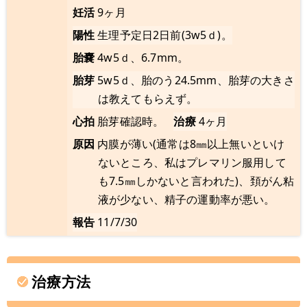
妊活
9ヶ月
陽性
生理予定日2日前(3w5ｄ)。
胎嚢
4w5ｄ、6.7mm。
胎芽
5w5ｄ、胎のう24.5mm、胎芽の大きさ
は教えてもらえず。
心拍
胎芽確認時。
治療
4ヶ月
原因
内膜が薄い(通常は8㎜以上無いといけ
ないところ、私はプレマリン服用して
も7.5㎜しかないと言われた)、頚がん粘
液が少ない、精子の運動率が悪い。
報告
11/7/30
治療方法