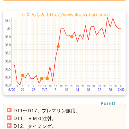
D11〜D17、プレマリン服用。
D11、ＨＭＧ注射。
D12、タイミング。