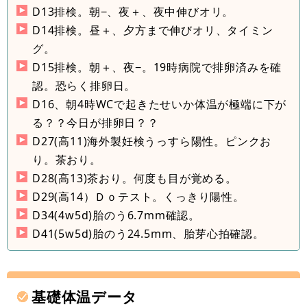
D13排検。朝−、夜＋、夜中伸びオリ。
D14排検。昼＋、夕方まで伸びオリ、タイミン
グ。
D15排検。朝＋、夜−。19時病院で排卵済みを確
認。恐らく排卵日。
D16、朝4時WCで起きたせいか体温が極端に下が
る？？今日が排卵日？？
D27(高11)海外製妊検うっすら陽性。ピンクお
り。茶おり。
D28(高13)茶おり。何度も目が覚める。
D29(高14）Ｄｏテスト。くっきり陽性。
D34(4w5d)胎のう6.7mm確認。
D41(5w5d)胎のう24.5mm、胎芽心拍確認。
基礎体温データ