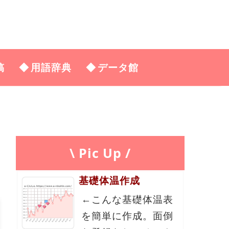
稿
用語辞典
データ館
\ Pic Up /
基礎体温作成
←こんな基礎体温表
を簡単に作成。面倒