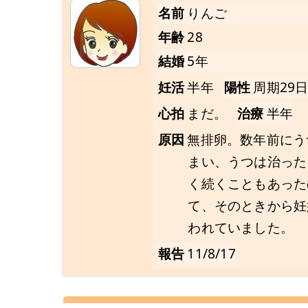
名前
りんご
年齢
28
結婚
5年
妊活
半年
陽性
周期29
心拍
まだ。
治療
半年
原因
無排卵。数年前にう
まい、うつは治った
く続くこともあった
て、そのときから妊
われていました。
報告
11/8/17