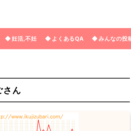
妊活,不妊
よくあるQA
みんなの投
ごさん